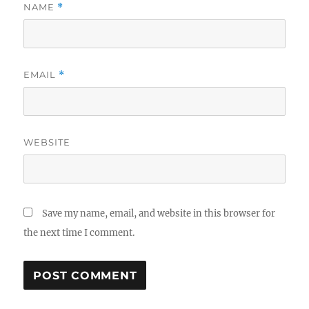
NAME
*
EMAIL
*
WEBSITE
Save my name, email, and website in this browser for
the next time I comment.