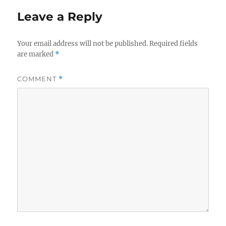
Leave a Reply
Your email address will not be published.
Required fields
are marked
*
COMMENT
*