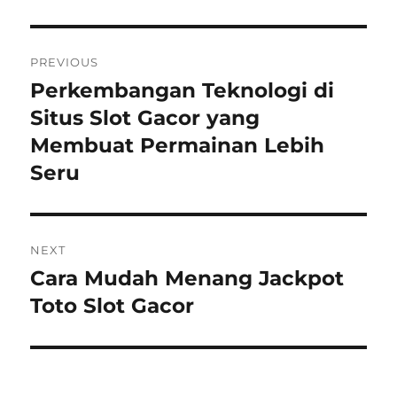
Post
PREVIOUS
navigation
Perkembangan Teknologi di
Previous
post:
Situs Slot Gacor yang
Membuat Permainan Lebih
Seru
NEXT
Cara Mudah Menang Jackpot
Next
post:
Toto Slot Gacor