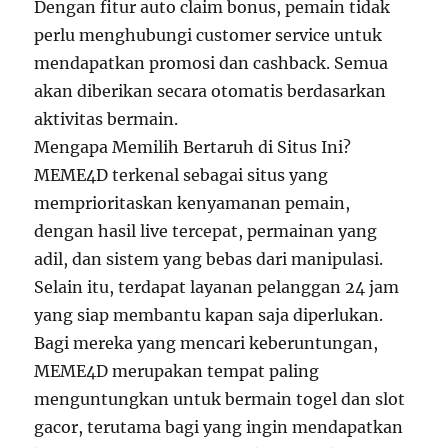
Dengan fitur auto claim bonus, pemain tidak
perlu menghubungi customer service untuk
mendapatkan promosi dan cashback. Semua
akan diberikan secara otomatis berdasarkan
aktivitas bermain.
Mengapa Memilih Bertaruh di Situs Ini?
MEME4D terkenal sebagai situs yang
memprioritaskan kenyamanan pemain,
dengan hasil live tercepat, permainan yang
adil, dan sistem yang bebas dari manipulasi.
Selain itu, terdapat layanan pelanggan 24 jam
yang siap membantu kapan saja diperlukan.
Bagi mereka yang mencari keberuntungan,
MEME4D merupakan tempat paling
menguntungkan untuk bermain togel dan slot
gacor, terutama bagi yang ingin mendapatkan