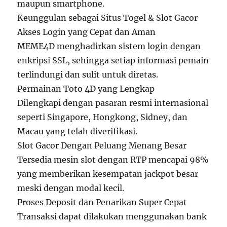
maupun smartphone.
Keunggulan sebagai Situs Togel & Slot Gacor
Akses Login yang Cepat dan Aman
MEME4D menghadirkan sistem login dengan
enkripsi SSL, sehingga setiap informasi pemain
terlindungi dan sulit untuk diretas.
Permainan Toto 4D yang Lengkap
Dilengkapi dengan pasaran resmi internasional
seperti Singapore, Hongkong, Sidney, dan
Macau yang telah diverifikasi.
Slot Gacor Dengan Peluang Menang Besar
Tersedia mesin slot dengan RTP mencapai 98%
yang memberikan kesempatan jackpot besar
meski dengan modal kecil.
Proses Deposit dan Penarikan Super Cepat
Transaksi dapat dilakukan menggunakan bank