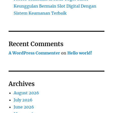
Keunggulan Bermain Slot Digital Dengan
Sistem Keamanan Terbaik
Recent Comments
A WordPress Commenter
on
Hello world!
Archives
August 2026
July 2026
June 2026