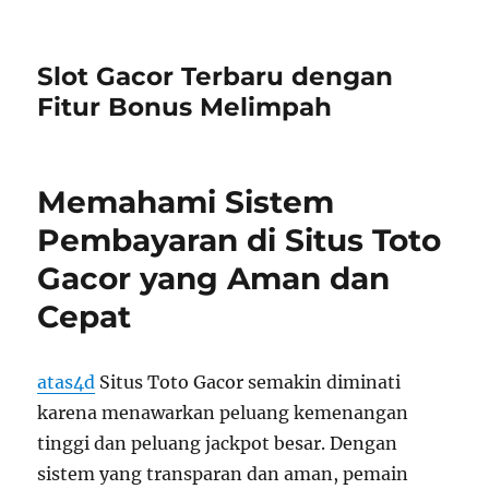
Slot Gacor Terbaru dengan
Fitur Bonus Melimpah
Memahami Sistem
Pembayaran di Situs Toto
Gacor yang Aman dan
Cepat
atas4d
Situs Toto Gacor semakin diminati
karena menawarkan peluang kemenangan
tinggi dan peluang jackpot besar. Dengan
sistem yang transparan dan aman, pemain