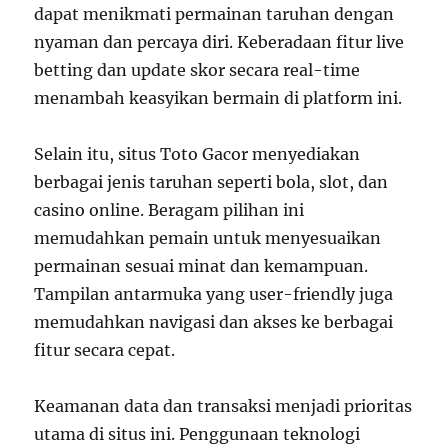
dapat menikmati permainan taruhan dengan
nyaman dan percaya diri. Keberadaan fitur live
betting dan update skor secara real-time
menambah keasyikan bermain di platform ini.
Selain itu, situs Toto Gacor menyediakan
berbagai jenis taruhan seperti bola, slot, dan
casino online. Beragam pilihan ini
memudahkan pemain untuk menyesuaikan
permainan sesuai minat dan kemampuan.
Tampilan antarmuka yang user-friendly juga
memudahkan navigasi dan akses ke berbagai
fitur secara cepat.
Keamanan data dan transaksi menjadi prioritas
utama di situs ini. Penggunaan teknologi