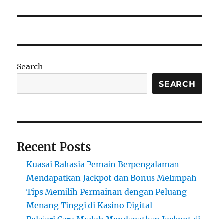
Search
SEARCH
Recent Posts
Kuasai Rahasia Pemain Berpengalaman
Mendapatkan Jackpot dan Bonus Melimpah
Tips Memilih Permainan dengan Peluang
Menang Tinggi di Kasino Digital