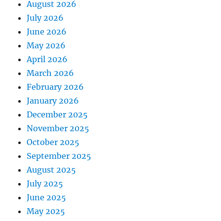
August 2026
July 2026
June 2026
May 2026
April 2026
March 2026
February 2026
January 2026
December 2025
November 2025
October 2025
September 2025
August 2025
July 2025
June 2025
May 2025