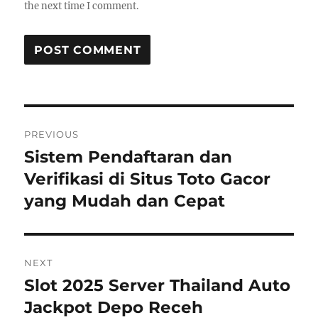
the next time I comment.
Post
PREVIOUS
navigation
Sistem Pendaftaran dan
Previous
post:
Verifikasi di Situs Toto Gacor
yang Mudah dan Cepat
NEXT
Slot 2025 Server Thailand Auto
Next
post:
Jackpot Depo Receh