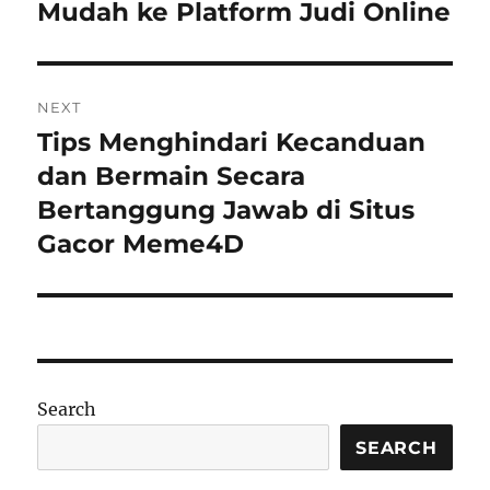
Mudah ke Platform Judi Online
NEXT
Tips Menghindari Kecanduan
Next
post:
dan Bermain Secara
Bertanggung Jawab di Situs
Gacor Meme4D
Search
SEARCH