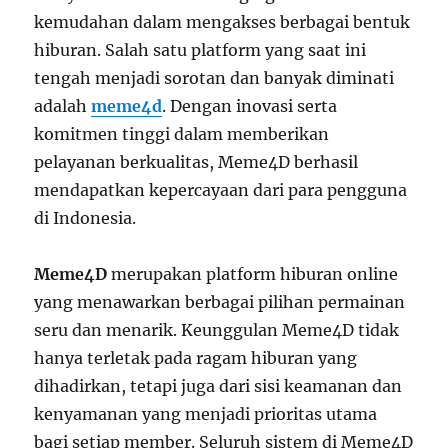
kemudahan dalam mengakses berbagai bentuk
hiburan. Salah satu platform yang saat ini
tengah menjadi sorotan dan banyak diminati
adalah
meme4d
. Dengan inovasi serta
komitmen tinggi dalam memberikan
pelayanan berkualitas, Meme4D berhasil
mendapatkan kepercayaan dari para pengguna
di Indonesia.
Meme4D
merupakan platform hiburan online
yang menawarkan berbagai pilihan permainan
seru dan menarik. Keunggulan Meme4D tidak
hanya terletak pada ragam hiburan yang
dihadirkan, tetapi juga dari sisi keamanan dan
kenyamanan yang menjadi prioritas utama
bagi setiap member. Seluruh sistem di Meme4D