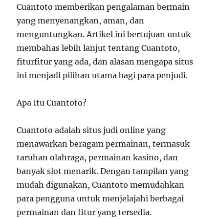
Cuantoto memberikan pengalaman bermain
yang menyenangkan, aman, dan
menguntungkan. Artikel ini bertujuan untuk
membahas lebih lanjut tentang Cuantoto,
fiturfitur yang ada, dan alasan mengapa situs
ini menjadi pilihan utama bagi para penjudi.
Apa Itu Cuantoto?
Cuantoto adalah situs judi online yang
menawarkan beragam permainan, termasuk
taruhan olahraga, permainan kasino, dan
banyak slot menarik. Dengan tampilan yang
mudah digunakan, Cuantoto memudahkan
para pengguna untuk menjelajahi berbagai
permainan dan fitur yang tersedia.