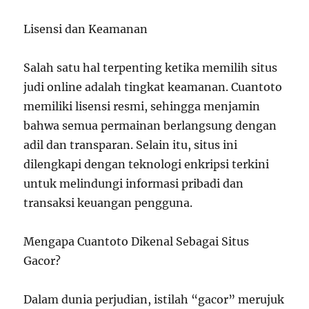
Lisensi dan Keamanan
Salah satu hal terpenting ketika memilih situs
judi online adalah tingkat keamanan. Cuantoto
memiliki lisensi resmi, sehingga menjamin
bahwa semua permainan berlangsung dengan
adil dan transparan. Selain itu, situs ini
dilengkapi dengan teknologi enkripsi terkini
untuk melindungi informasi pribadi dan
transaksi keuangan pengguna.
Mengapa Cuantoto Dikenal Sebagai Situs
Gacor?
Dalam dunia perjudian, istilah “gacor” merujuk