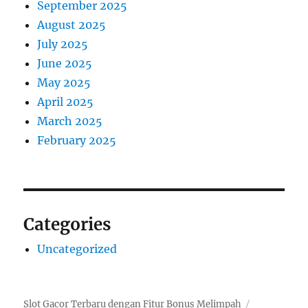
September 2025
August 2025
July 2025
June 2025
May 2025
April 2025
March 2025
February 2025
Categories
Uncategorized
Slot Gacor Terbaru dengan Fitur Bonus Melimpah