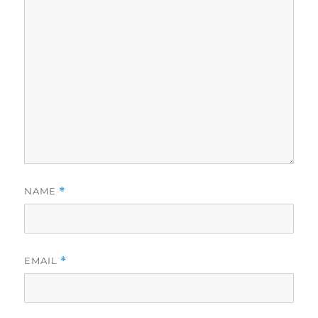
NAME
*
EMAIL
*