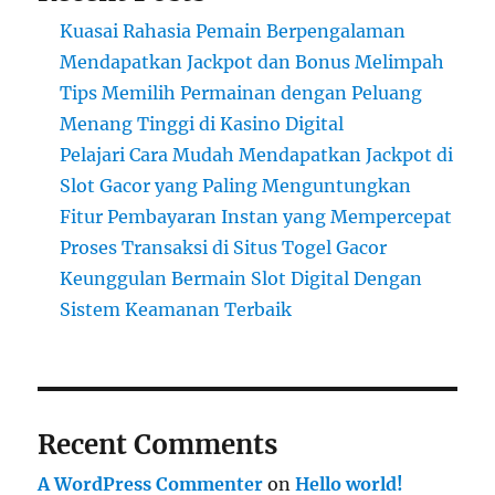
Kuasai Rahasia Pemain Berpengalaman
Mendapatkan Jackpot dan Bonus Melimpah
Tips Memilih Permainan dengan Peluang
Menang Tinggi di Kasino Digital
Pelajari Cara Mudah Mendapatkan Jackpot di
Slot Gacor yang Paling Menguntungkan
Fitur Pembayaran Instan yang Mempercepat
Proses Transaksi di Situs Togel Gacor
Keunggulan Bermain Slot Digital Dengan
Sistem Keamanan Terbaik
Recent Comments
A WordPress Commenter
on
Hello world!