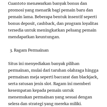
Cuantoto menawarkan banyak bonus dan
promosi yang menarik bagi pemain baru dan
pemain lama. Beberapa bentuk insentif seperti
bonus deposit, cashback, dan program loyalitas
tersedia untuk meningkatkan peluang pemain
mendapatkan keuntungan.
Ragam Permainan
Situs ini menyediakan banyak pilihan
permainan, mulai dari taruhan olahraga hingga
permainan meja seperti baccarat dan blackjack,
serta ratusan jenis slot. Ragam ini memberi
kesempatan kepada pemain untuk
menemukan permainan yang sesuai dengan
selera dan strategi yang mereka miliki.