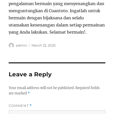
pengalaman bermain yang menyenangkan dan
menguntungkan di Cuantoto. Ingatlah untuk
bermain dengan bijaksana dan selalu
utamakan kesenangan dalam setiap permainan
yang Anda lakukan. Selamat bermain!.
Author
Posted
admin
March 22, 2025
on
Leave a Reply
Your email address will not be published.
Required fields
are marked
*
COMMENT
*