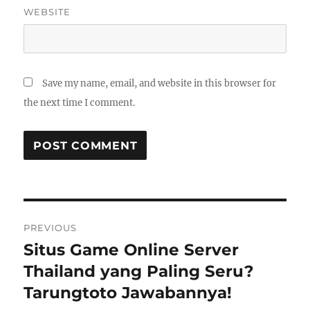
WEBSITE
Save my name, email, and website in this browser for
the next time I comment.
Post
PREVIOUS
navigation
Situs Game Online Server
Previous
post:
Thailand yang Paling Seru?
Tarungtoto Jawabannya!