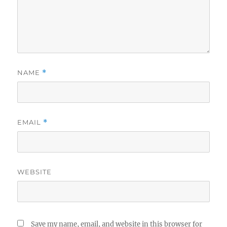
NAME
*
EMAIL
*
WEBSITE
Save my name, email, and website in this browser for