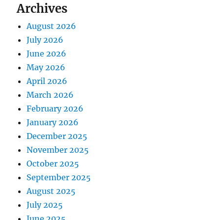
Archives
August 2026
July 2026
June 2026
May 2026
April 2026
March 2026
February 2026
January 2026
December 2025
November 2025
October 2025
September 2025
August 2025
July 2025
June 2025