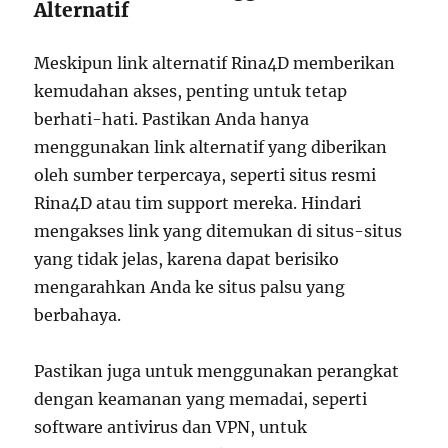
Alternatif
Meskipun link alternatif Rina4D memberikan
kemudahan akses, penting untuk tetap
berhati-hati. Pastikan Anda hanya
menggunakan link alternatif yang diberikan
oleh sumber terpercaya, seperti situs resmi
Rina4D atau tim support mereka. Hindari
mengakses link yang ditemukan di situs-situs
yang tidak jelas, karena dapat berisiko
mengarahkan Anda ke situs palsu yang
berbahaya.
Pastikan juga untuk menggunakan perangkat
dengan keamanan yang memadai, seperti
software antivirus dan VPN, untuk