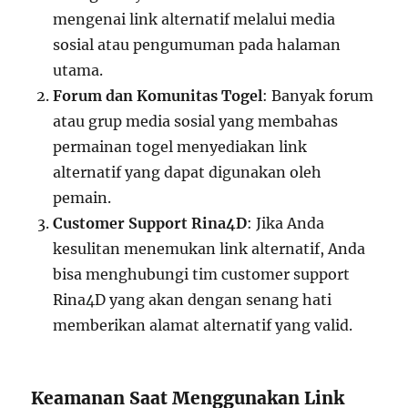
mengenai link alternatif melalui media
sosial atau pengumuman pada halaman
utama.
Forum dan Komunitas Togel
: Banyak forum
atau grup media sosial yang membahas
permainan togel menyediakan link
alternatif yang dapat digunakan oleh
pemain.
Customer Support Rina4D
: Jika Anda
kesulitan menemukan link alternatif, Anda
bisa menghubungi tim customer support
Rina4D yang akan dengan senang hati
memberikan alamat alternatif yang valid.
Keamanan Saat Menggunakan Link