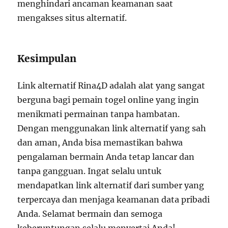
menghindari ancaman keamanan saat
mengakses situs alternatif.
Kesimpulan
Link alternatif Rina4D adalah alat yang sangat
berguna bagi pemain togel online yang ingin
menikmati permainan tanpa hambatan.
Dengan menggunakan link alternatif yang sah
dan aman, Anda bisa memastikan bahwa
pengalaman bermain Anda tetap lancar dan
tanpa gangguan. Ingat selalu untuk
mendapatkan link alternatif dari sumber yang
terpercaya dan menjaga keamanan data pribadi
Anda. Selamat bermain dan semoga