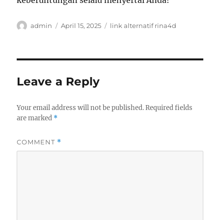
keberuntungan selalu menyertai Anda!
Author
Posted
Tags
admin
April 15, 2025
link alternatif rina4d
on
Leave a Reply
Your email address will not be published.
Required fields
are marked
*
COMMENT
*