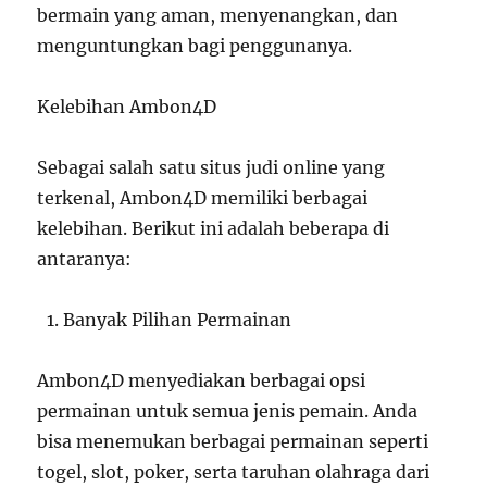
bermain yang aman, menyenangkan, dan
menguntungkan bagi penggunanya.
Kelebihan Ambon4D
Sebagai salah satu situs judi online yang
terkenal, Ambon4D memiliki berbagai
kelebihan. Berikut ini adalah beberapa di
antaranya:
Banyak Pilihan Permainan
Ambon4D menyediakan berbagai opsi
permainan untuk semua jenis pemain. Anda
bisa menemukan berbagai permainan seperti
togel, slot, poker, serta taruhan olahraga dari