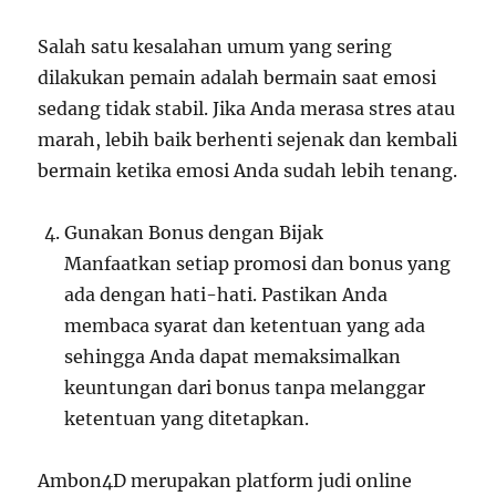
Salah satu kesalahan umum yang sering
dilakukan pemain adalah bermain saat emosi
sedang tidak stabil. Jika Anda merasa stres atau
marah, lebih baik berhenti sejenak dan kembali
bermain ketika emosi Anda sudah lebih tenang.
Gunakan Bonus dengan Bijak
Manfaatkan setiap promosi dan bonus yang
ada dengan hati-hati. Pastikan Anda
membaca syarat dan ketentuan yang ada
sehingga Anda dapat memaksimalkan
keuntungan dari bonus tanpa melanggar
ketentuan yang ditetapkan.
Ambon4D merupakan platform judi online