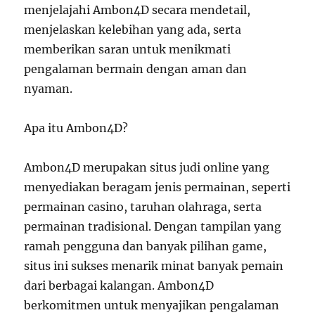
menjelajahi Ambon4D secara mendetail,
menjelaskan kelebihan yang ada, serta
memberikan saran untuk menikmati
pengalaman bermain dengan aman dan
nyaman.
Apa itu Ambon4D?
Ambon4D merupakan situs judi online yang
menyediakan beragam jenis permainan, seperti
permainan casino, taruhan olahraga, serta
permainan tradisional. Dengan tampilan yang
ramah pengguna dan banyak pilihan game,
situs ini sukses menarik minat banyak pemain
dari berbagai kalangan. Ambon4D
berkomitmen untuk menyajikan pengalaman