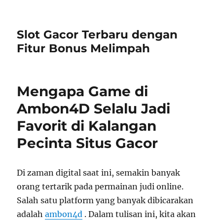
Slot Gacor Terbaru dengan
Fitur Bonus Melimpah
Mengapa Game di
Ambon4D Selalu Jadi
Favorit di Kalangan
Pecinta Situs Gacor
Di zaman digital saat ini, semakin banyak
orang tertarik pada permainan judi online.
Salah satu platform yang banyak dibicarakan
adalah
ambon4d
. Dalam tulisan ini, kita akan