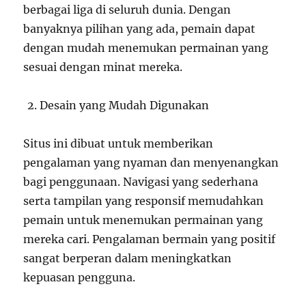
berbagai liga di seluruh dunia. Dengan
banyaknya pilihan yang ada, pemain dapat
dengan mudah menemukan permainan yang
sesuai dengan minat mereka.
Desain yang Mudah Digunakan
Situs ini dibuat untuk memberikan
pengalaman yang nyaman dan menyenangkan
bagi penggunaan. Navigasi yang sederhana
serta tampilan yang responsif memudahkan
pemain untuk menemukan permainan yang
mereka cari. Pengalaman bermain yang positif
sangat berperan dalam meningkatkan
kepuasan pengguna.