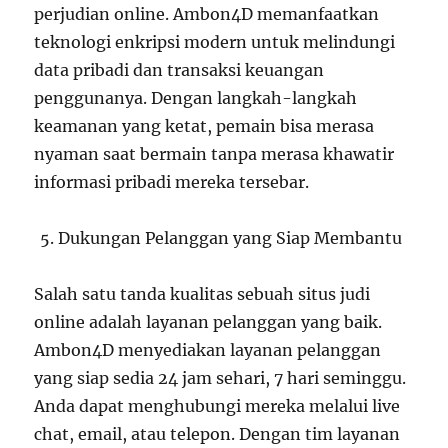
perjudian online. Ambon4D memanfaatkan
teknologi enkripsi modern untuk melindungi
data pribadi dan transaksi keuangan
penggunanya. Dengan langkah-langkah
keamanan yang ketat, pemain bisa merasa
nyaman saat bermain tanpa merasa khawatir
informasi pribadi mereka tersebar.
Dukungan Pelanggan yang Siap Membantu
Salah satu tanda kualitas sebuah situs judi
online adalah layanan pelanggan yang baik.
Ambon4D menyediakan layanan pelanggan
yang siap sedia 24 jam sehari, 7 hari seminggu.
Anda dapat menghubungi mereka melalui live
chat, email, atau telepon. Dengan tim layanan