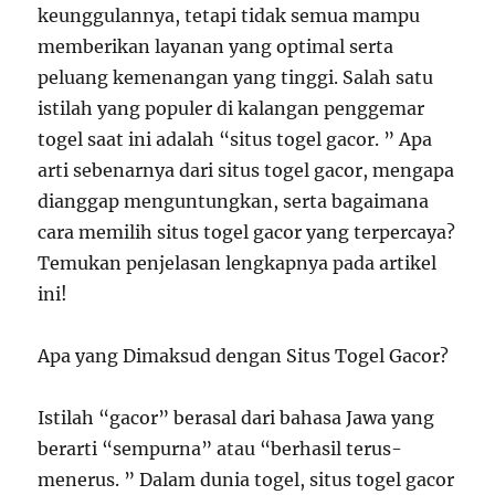
keunggulannya, tetapi tidak semua mampu
memberikan layanan yang optimal serta
peluang kemenangan yang tinggi. Salah satu
istilah yang populer di kalangan penggemar
togel saat ini adalah “situs togel gacor. ” Apa
arti sebenarnya dari situs togel gacor, mengapa
dianggap menguntungkan, serta bagaimana
cara memilih situs togel gacor yang terpercaya?
Temukan penjelasan lengkapnya pada artikel
ini!
Apa yang Dimaksud dengan Situs Togel Gacor?
Istilah “gacor” berasal dari bahasa Jawa yang
berarti “sempurna” atau “berhasil terus-
menerus. ” Dalam dunia togel, situs togel gacor