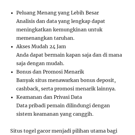
Peluang Menang yang Lebih Besar
Analisis dan data yang lengkap dapat
meningkatkan kemungkinan untuk
memenangkan taruhan.
Akses Mudah 24 Jam
Anda dapat bermain kapan saja dan di mana
saja dengan mudah.
Bonus dan Promosi Menarik
Banyak situs menawarkan bonus deposit,
cashback, serta promosi menarik lainnya.
Keamanan dan Privasi Data
Data pribadi pemain dilindungi dengan
sistem keamanan yang canggih.
Situs togel gacor menjadi pilihan utama bagi