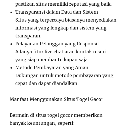
pastikan situs memiliki reputasi yang baik.
Transparansi dalam Data dan Sistem
Situs yang terpercaya biasanya menyediakan
informasi yang lengkap dan sistem yang
transparan.
Pelayanan Pelanggan yang Responsif
Adanya fitur live chat atau kontak resmi
yang siap membantu kapan saja.
Metode Pembayaran yang Aman
Dukungan untuk metode pembayaran yang
cepat dan dapat diandalkan.
Manfaat Menggunakan Situs Togel Gacor
Bermain di situs togel gacor memberikan
banyak keuntungan, seperti: