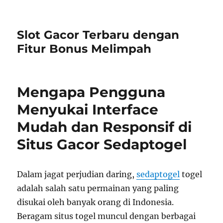
Slot Gacor Terbaru dengan
Fitur Bonus Melimpah
Mengapa Pengguna
Menyukai Interface
Mudah dan Responsif di
Situs Gacor Sedaptogel
Dalam jagat perjudian daring,
sedaptogel
togel
adalah salah satu permainan yang paling
disukai oleh banyak orang di Indonesia.
Beragam situs togel muncul dengan berbagai