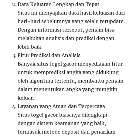
Data Keluaran Lengkap dan Tepat
Situs ini menyajikan data hasil keluaran dari
hari-hari sebelumnya yang selalu terupdate.
Dengan informasi tersebut, pemain bisa
melakukan analisis dan prediksi dengan
lebih baik.
Fitur Prediksi dan Analisis
Banyak situs togel gacor menyediakan fitur
untuk memprediksi angka yang didukung
oleh algoritma tertentu, membantu pemain
dalam menentukan angka yang mungkin
keluar.
Layanan yang Aman dan Terpercaya
Situs togel gacor biasanya dilengkapi
dengan sistem keamanan yang baik,
termasuk metode deposit dan penarikan