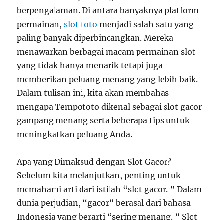
berpengalaman. Di antara banyaknya platform
permainan,
slot toto
menjadi salah satu yang
paling banyak diperbincangkan. Mereka
menawarkan berbagai macam permainan slot
yang tidak hanya menarik tetapi juga
memberikan peluang menang yang lebih baik.
Dalam tulisan ini, kita akan membahas
mengapa Tempototo dikenal sebagai slot gacor
gampang menang serta beberapa tips untuk
meningkatkan peluang Anda.
Apa yang Dimaksud dengan Slot Gacor?
Sebelum kita melanjutkan, penting untuk
memahami arti dari istilah “slot gacor. ” Dalam
dunia perjudian, “gacor” berasal dari bahasa
Indonesia yang berarti “sering menang. ” Slot