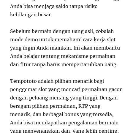
Anda bisa menjaga saldo tanpa risiko
kehilangan besar.
Sebelum bermain dengan uang asli, cobalah
mode demo untuk memahami cara kerja slot
yang ingin Anda mainkan. Ini akan membantu
Anda belajar tentang mekanisme permainan
dan fitur tanpa harus mempertaruhkan uang.
Tempototo adalah pilihan menarik bagi
penggemar slot yang mencari permainan gacor
dengan peluang menang yang tinggi. Dengan
beragam pilihan permainan, RTP yang
menarik, dan berbagai bonus yang tersedia,
Anda bisa mendapatkan pengalaman bermain
yang menyenangkan dan, yang lebih penting,