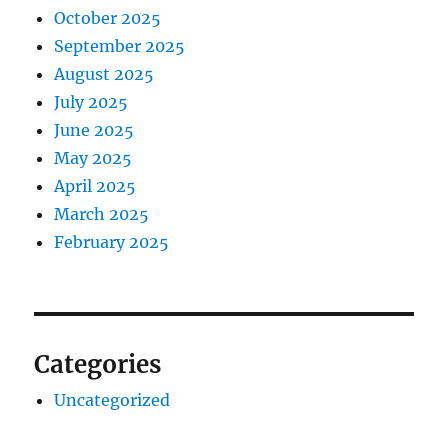
October 2025
September 2025
August 2025
July 2025
June 2025
May 2025
April 2025
March 2025
February 2025
Categories
Uncategorized