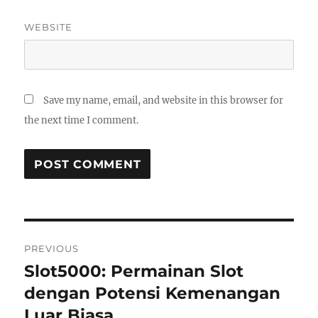
WEBSITE
Save my name, email, and website in this browser for
the next time I comment.
Post
PREVIOUS
navigation
Slot5000: Permainan Slot
Previous
post:
dengan Potensi Kemenangan
Luar Biasa