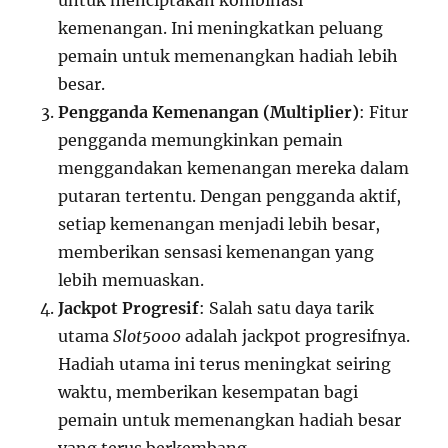
untuk menciptakan kombinasi
kemenangan. Ini meningkatkan peluang
pemain untuk memenangkan hadiah lebih
besar.
Pengganda Kemenangan (Multiplier)
: Fitur
pengganda memungkinkan pemain
menggandakan kemenangan mereka dalam
putaran tertentu. Dengan pengganda aktif,
setiap kemenangan menjadi lebih besar,
memberikan sensasi kemenangan yang
lebih memuaskan.
Jackpot Progresif
: Salah satu daya tarik
utama
Slot5000
adalah jackpot progresifnya.
Hadiah utama ini terus meningkat seiring
waktu, memberikan kesempatan bagi
pemain untuk memenangkan hadiah besar