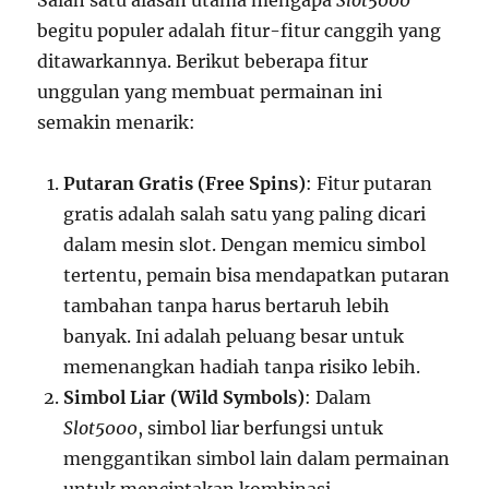
Salah satu alasan utama mengapa
Slot5000
begitu populer adalah fitur-fitur canggih yang
ditawarkannya. Berikut beberapa fitur
unggulan yang membuat permainan ini
semakin menarik:
Putaran Gratis (Free Spins)
: Fitur putaran
gratis adalah salah satu yang paling dicari
dalam mesin slot. Dengan memicu simbol
tertentu, pemain bisa mendapatkan putaran
tambahan tanpa harus bertaruh lebih
banyak. Ini adalah peluang besar untuk
memenangkan hadiah tanpa risiko lebih.
Simbol Liar (Wild Symbols)
: Dalam
Slot5000
, simbol liar berfungsi untuk
menggantikan simbol lain dalam permainan