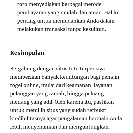
toto menyediakan berbagai metode
pembayaran yang mudah dan aman. Hal ini
penting untuk memudahkan Anda dalam
melakukan transaksi tanpa kesulitan.
Kesimpulan
Bergabung dengan situs toto terpercaya
memberikan banyak keuntungan bagi pemain
togel online, mulai dari keamanan, layanan
pelanggan yang ramah, hingga peluang
menang yang adil. Oleh karena itu, pastikan
untuk memilih situs yang sudah terbukti
kredibilitasnya agar pengalaman bermain Anda
lebih menyenankan dan menguntungkan.