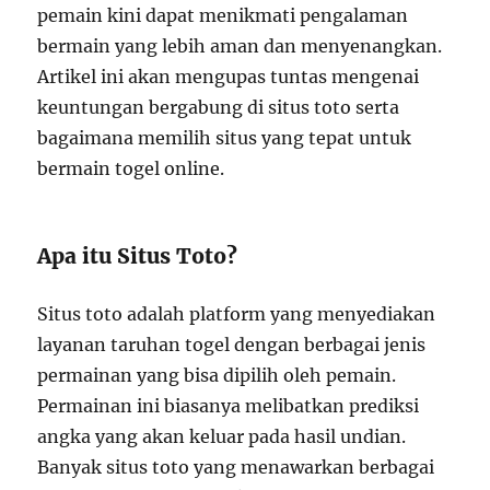
pemain kini dapat menikmati pengalaman
bermain yang lebih aman dan menyenangkan.
Artikel ini akan mengupas tuntas mengenai
keuntungan bergabung di situs toto serta
bagaimana memilih situs yang tepat untuk
bermain togel online.
Apa itu Situs Toto?
Situs toto adalah platform yang menyediakan
layanan taruhan togel dengan berbagai jenis
permainan yang bisa dipilih oleh pemain.
Permainan ini biasanya melibatkan prediksi
angka yang akan keluar pada hasil undian.
Banyak situs toto yang menawarkan berbagai