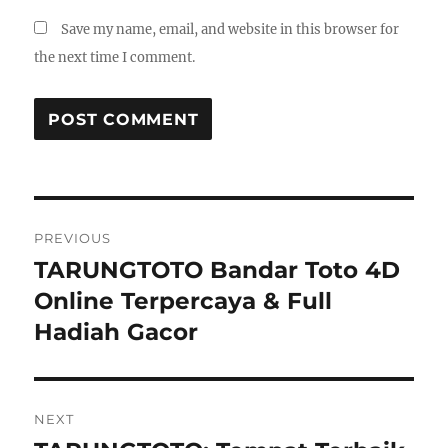
Save my name, email, and website in this browser for
the next time I comment.
Post
PREVIOUS
navigation
TARUNGTOTO Bandar Toto 4D
Previous
post:
Online Terpercaya & Full
Hadiah Gacor
NEXT