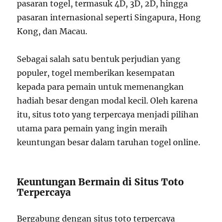
pasaran togel, termasuk 4D, 3D, 2D, hingga
pasaran internasional seperti Singapura, Hong
Kong, dan Macau.
Sebagai salah satu bentuk perjudian yang
populer, togel memberikan kesempatan
kepada para pemain untuk memenangkan
hadiah besar dengan modal kecil. Oleh karena
itu, situs toto yang terpercaya menjadi pilihan
utama para pemain yang ingin meraih
keuntungan besar dalam taruhan togel online.
Keuntungan Bermain di Situs Toto
Terpercaya
Bergabung dengan situs toto terpercaya