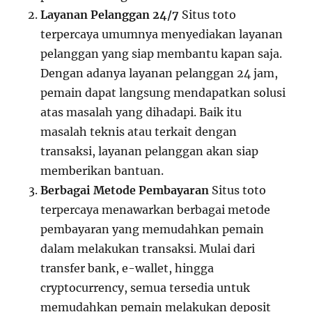
Layanan Pelanggan 24/7
Situs toto
terpercaya umumnya menyediakan layanan
pelanggan yang siap membantu kapan saja.
Dengan adanya layanan pelanggan 24 jam,
pemain dapat langsung mendapatkan solusi
atas masalah yang dihadapi. Baik itu
masalah teknis atau terkait dengan
transaksi, layanan pelanggan akan siap
memberikan bantuan.
Berbagai Metode Pembayaran
Situs toto
terpercaya menawarkan berbagai metode
pembayaran yang memudahkan pemain
dalam melakukan transaksi. Mulai dari
transfer bank, e-wallet, hingga
cryptocurrency, semua tersedia untuk
memudahkan pemain melakukan deposit