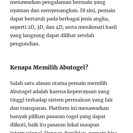
menawarkan pengalaman bermain yang
nyaman dan menyenangkan. Di sini, pemain
dapat bertaruh pada berbagai jenis angka,
seperti 2D, 3D, dan 4D, serta menikmati hasil
yang langsung dapat dilihat setelah
pengundian.
Kenapa Memilih Abutogel?
Salah satu alasan utama pemain memilih
Abutogel adalah karena kepercayaan yang
tinggi terhadap sistem permainan yang fair
dan transparan. Platform ini menawarkan
banyak pilihan pasaran togel yang dapat
diikuti, baik itu pasaran lokal maupun