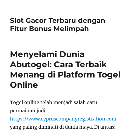
Slot Gacor Terbaru dengan
Fitur Bonus Melimpah
Menyelami Dunia
Abutogel: Cara Terbaik
Menang di Platform Togel
Online
Togel online telah menjadi salah satu
permainan judi
https://www.cypruscompanyregistration.com
yang paling diminati di dunia maya. Di antara