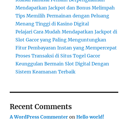
Mendapatkan Jackpot dan Bonus Melimpah
Tips Memilih Permainan dengan Peluang
Menang Tinggi di Kasino Digital
Pelajari Cara Mudah Mendapatkan Jackpot di
Slot Gacor yang Paling Menguntungkan
Fitur Pembayaran Instan yang Mempercepat
Proses Transaksi di Situs Togel Gacor
Keunggulan Bermain Slot Digital Dengan
Sistem Keamanan Terbaik
Recent Comments
A WordPress Commenter
on
Hello world!