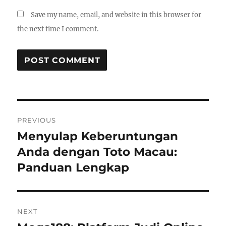
Save my name, email, and website in this browser for
the next time I comment.
Post
PREVIOUS
navigation
Menyulap Keberuntungan
Previous
post:
Anda dengan Toto Macau:
Panduan Lengkap
NEXT