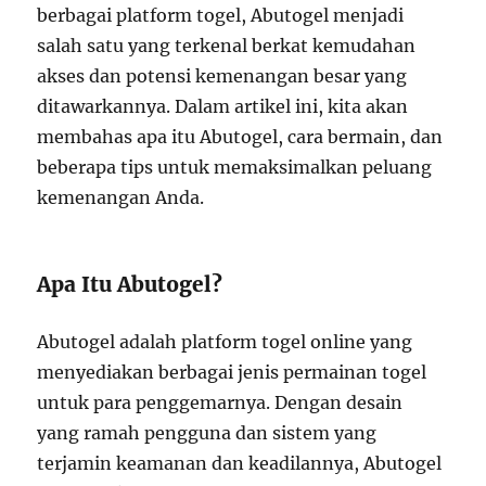
berbagai platform togel, Abutogel menjadi
salah satu yang terkenal berkat kemudahan
akses dan potensi kemenangan besar yang
ditawarkannya. Dalam artikel ini, kita akan
membahas apa itu Abutogel, cara bermain, dan
beberapa tips untuk memaksimalkan peluang
kemenangan Anda.
Apa Itu Abutogel?
Abutogel adalah platform togel online yang
menyediakan berbagai jenis permainan togel
untuk para penggemarnya. Dengan desain
yang ramah pengguna dan sistem yang
terjamin keamanan dan keadilannya, Abutogel