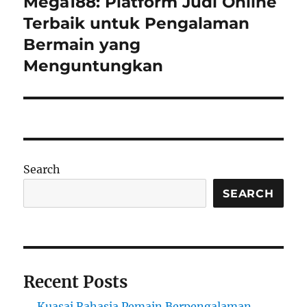
Mega188: Platform Judi Online
Next
post:
Terbaik untuk Pengalaman
Bermain yang
Menguntungkan
Search
SEARCH
Recent Posts
Kuasai Rahasia Pemain Berpengalaman