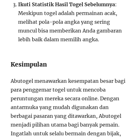
Ikuti Statistik Hasil Togel Sebelumnya
:
Meskipun togel adalah permainan acak,
melihat pola-pola angka yang sering
muncul bisa memberikan Anda gambaran
lebih baik dalam memilih angka.
Kesimpulan
Abutogel menawarkan kesempatan besar bagi
para penggemar togel untuk mencoba
peruntungan mereka secara online. Dengan
antarmuka yang mudah digunakan dan
berbagai pasaran yang ditawarkan, Abutogel
menjadi pilihan utama bagi banyak pemain.
Ingatlah untuk selalu bermain dengan bijak,