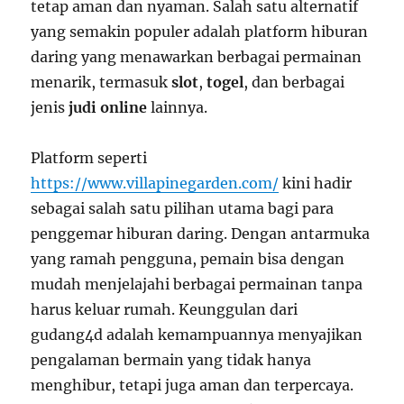
tetap aman dan nyaman. Salah satu alternatif
yang semakin populer adalah platform hiburan
daring yang menawarkan berbagai permainan
menarik, termasuk
slot
,
togel
, dan berbagai
jenis
judi online
lainnya.
Platform seperti
https://www.villapinegarden.com/
kini hadir
sebagai salah satu pilihan utama bagi para
penggemar hiburan daring. Dengan antarmuka
yang ramah pengguna, pemain bisa dengan
mudah menjelajahi berbagai permainan tanpa
harus keluar rumah. Keunggulan dari
gudang4d adalah kemampuannya menyajikan
pengalaman bermain yang tidak hanya
menghibur, tetapi juga aman dan terpercaya.