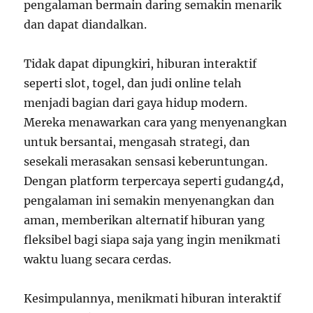
pengalaman bermain daring semakin menarik
dan dapat diandalkan.
Tidak dapat dipungkiri, hiburan interaktif
seperti slot, togel, dan judi online telah
menjadi bagian dari gaya hidup modern.
Mereka menawarkan cara yang menyenangkan
untuk bersantai, mengasah strategi, dan
sesekali merasakan sensasi keberuntungan.
Dengan platform terpercaya seperti gudang4d,
pengalaman ini semakin menyenangkan dan
aman, memberikan alternatif hiburan yang
fleksibel bagi siapa saja yang ingin menikmati
waktu luang secara cerdas.
Kesimpulannya, menikmati hiburan interaktif