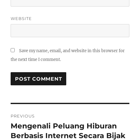
WEBSITE
Save my name, email, and website in this browser for
the next time I comment.
Post
PREVIOUS
navigation
Mengenali Peluang Hiburan
Previous
post:
Berbasis Internet Secara Bijak