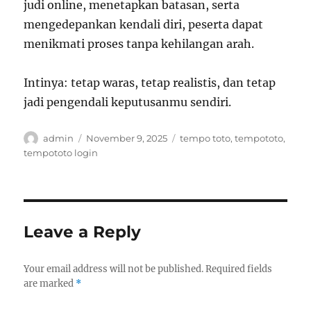
judi online, menetapkan batasan, serta
mengedepankan kendali diri, peserta dapat
menikmati proses tanpa kehilangan arah.
Intinya: tetap waras, tetap realistis, dan tetap
jadi pengendali keputusanmu sendiri.
Author
Posted
Tags
admin
November 9, 2025
tempo toto
,
tempototo
,
on
tempototo login
Leave a Reply
Your email address will not be published.
Required fields
are marked
*