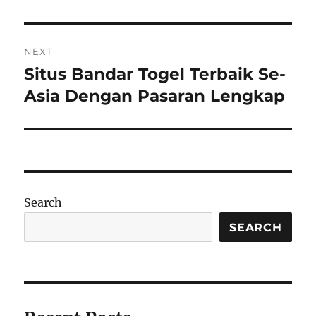
NEXT
Situs Bandar Togel Terbaik Se-
Next
post:
Asia Dengan Pasaran Lengkap
Search
SEARCH