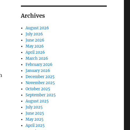
Archives
August 2026
July 2026
June 2026
May 2026
April 2026
March 2026
February 2026
January 2026
h
December 2025
November 2025
October 2025
September 2025
August 2025
July 2025
June 2025
May 2025
April 2025