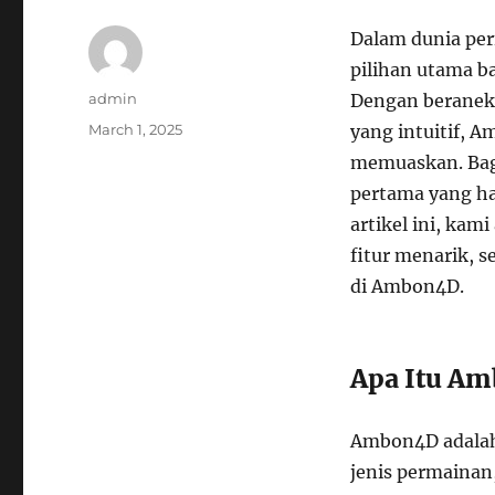
Dalam dunia pe
pilihan utama b
Author
admin
Dengan beranek
Posted
March 1, 2025
yang intuitif,
on
memuaskan. Bagi
pertama yang h
artikel ini, ka
fitur menarik, 
di Ambon4D.
Apa Itu A
Ambon4D adalah 
jenis permainan