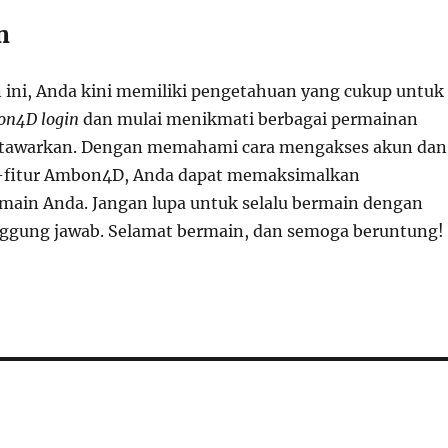
n
 ini, Anda kini memiliki pengetahuan yang cukup untuk
n4D login
dan mulai menikmati berbagai permainan
itawarkan. Dengan memahami cara mengakses akun dan
r-fitur Ambon4D, Anda dapat memaksimalkan
ain Anda. Jangan lupa untuk selalu bermain dengan
nggung jawab. Selamat bermain, dan semoga beruntung!