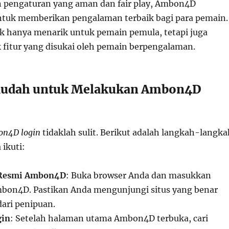
n pengaturan yang aman dan fair play, Ambon4D
tuk memberikan pengalaman terbaik bagi para pemain.
dak hanya menarik untuk pemain pemula, tetapi juga
 fitur yang disukai oleh pemain berpengalaman.
udah untuk Melakukan Ambon4D
n4D login
tidaklah sulit. Berikut adalah langkah-langka
ikuti:
 Resmi Ambon4D
: Buka browser Anda dan masukkan
bon4D. Pastikan Anda mengunjungi situs yang benar
ari penipuan.
gin
: Setelah halaman utama Ambon4D terbuka, cari