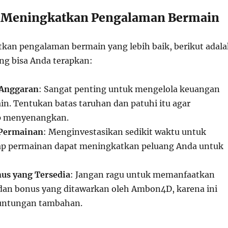
k Meningkatkan Pengalaman Bermain
an pengalaman bermain yang lebih baik, berikut adal
ang bisa Anda terapkan:
 Anggaran
: Sangat penting untuk mengelola keuangan
in. Tentukan batas taruhan dan patuhi itu agar
p menyenangkan.
 Permainan
: Menginvestasikan sedikit waktu untuk
p permainan dapat meningkatkan peluang Anda untuk
us yang Tersedia
: Jangan ragu untuk memanfaatkan
an bonus yang ditawarkan oleh Ambon4D, karena ini
euntungan tambahan.