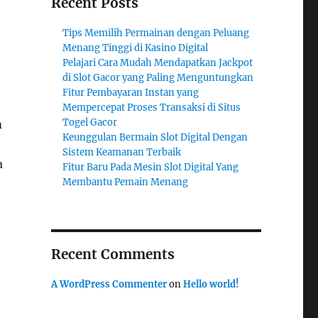
Recent Posts
Tips Memilih Permainan dengan Peluang
Menang Tinggi di Kasino Digital
Pelajari Cara Mudah Mendapatkan Jackpot
di Slot Gacor yang Paling Menguntungkan
Fitur Pembayaran Instan yang
Mempercepat Proses Transaksi di Situs
Togel Gacor
m
Keunggulan Bermain Slot Digital Dengan
Sistem Keamanan Terbaik
a
Fitur Baru Pada Mesin Slot Digital Yang
Membantu Pemain Menang
Recent Comments
A WordPress Commenter
on
Hello world!