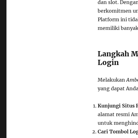
dan slot. Denga
berkomitmen un
Platform ini ti
memiliki banyak
Langkah M
Login
Melakukan
Ambo
yang dapat Anda 
Kunjungi Situs
alamat resmi Am
untuk menghind
Cari Tombol Lo