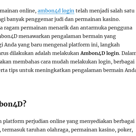
rmainan online,
ambon4d login
telah menjadi salah satu
agi banyak penggemar judi dan permainan kasino.
a ragam permainan menarik dan antarmuka pengguna
 Ambon4D menawarkan pengalaman bermain yang
 Anda yang baru mengenal platform ini, langkah
arus dilakukan adalah melakukan
Ambon4D login
. Dala
mi akan membahas cara mudah melakukan login, berbagai
serta tips untuk meningkatkan pengalaman bermain And
mbon4D?
platform perjudian online yang menyediakan berbagai
, termasuk taruhan olahraga, permainan kasino, poker,