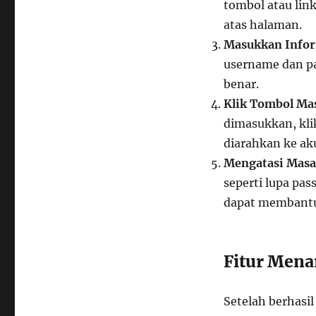
tombol atau link
atas halaman.
Masukkan Infor
username dan p
benar.
Klik Tombol Ma
dimasukkan, kli
diarahkan ke ak
Mengatasi Masa
seperti lupa p
dapat membantu
Fitur Mena
Setelah berhasi