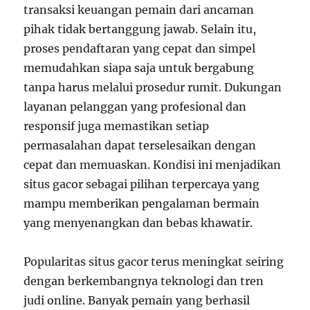
transaksi keuangan pemain dari ancaman
pihak tidak bertanggung jawab. Selain itu,
proses pendaftaran yang cepat dan simpel
memudahkan siapa saja untuk bergabung
tanpa harus melalui prosedur rumit. Dukungan
layanan pelanggan yang profesional dan
responsif juga memastikan setiap
permasalahan dapat terselesaikan dengan
cepat dan memuaskan. Kondisi ini menjadikan
situs gacor sebagai pilihan terpercaya yang
mampu memberikan pengalaman bermain
yang menyenangkan dan bebas khawatir.
Popularitas situs gacor terus meningkat seiring
dengan berkembangnya teknologi dan tren
judi online. Banyak pemain yang berhasil