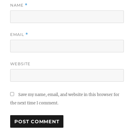
NAME
*
EMAIL
*
WEBSITE
Save my name, email, and website in this browser for
the next time I comment.