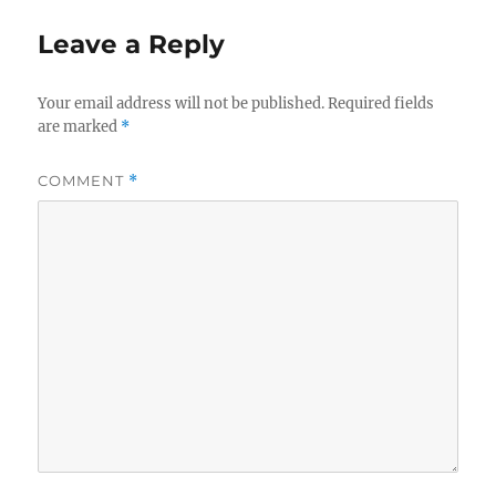
Leave a Reply
Your email address will not be published.
Required fields
are marked
*
COMMENT
*