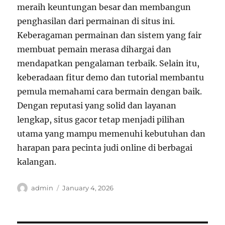
meraih keuntungan besar dan membangun
penghasilan dari permainan di situs ini.
Keberagaman permainan dan sistem yang fair
membuat pemain merasa dihargai dan
mendapatkan pengalaman terbaik. Selain itu,
keberadaan fitur demo dan tutorial membantu
pemula memahami cara bermain dengan baik.
Dengan reputasi yang solid dan layanan
lengkap, situs gacor tetap menjadi pilihan
utama yang mampu memenuhi kebutuhan dan
harapan para pecinta judi online di berbagai
kalangan.
Author
Posted
admin
January 4, 2026
on