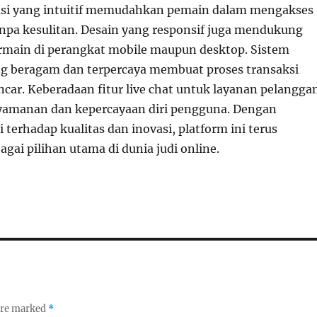
gasi yang intuitif memudahkan pemain dalam mengakses
tanpa kesulitan. Desain yang responsif juga mendukung
main di perangkat mobile maupun desktop. Sistem
g beragam dan terpercaya membuat proses transaksi
ncar. Keberadaan fitur live chat untuk layanan pelangga
manan dan kepercayaan diri pengguna. Dengan
terhadap kualitas dan inovasi, platform ini terus
ai pilihan utama di dunia judi online.
 are marked
*