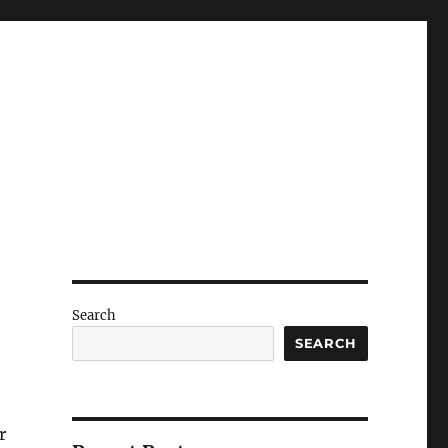
Search
SEARCH
r