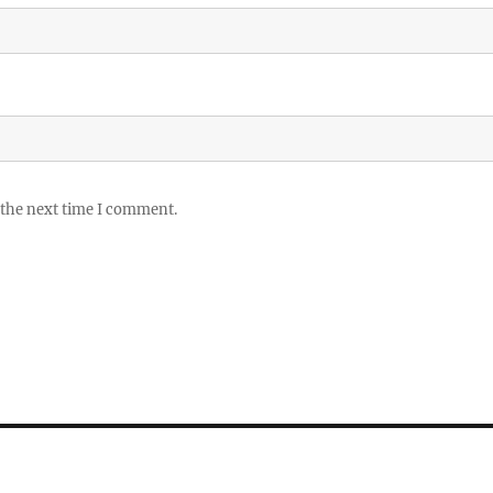
 the next time I comment.