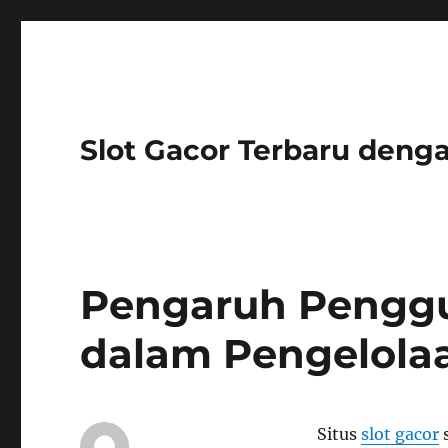
Slot Gacor Terbaru deng
Pengaruh Penggu
dalam Pengelola
Situs
slot gacor
s