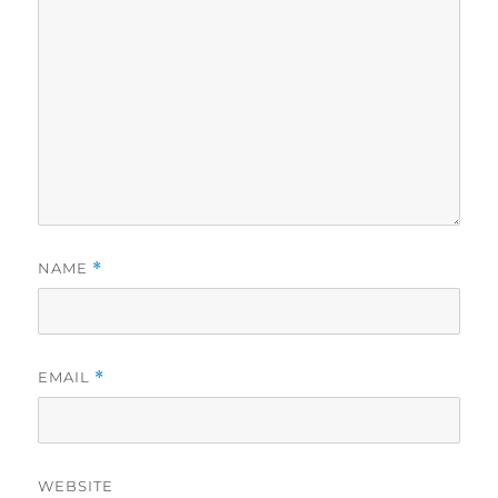
NAME
*
EMAIL
*
WEBSITE