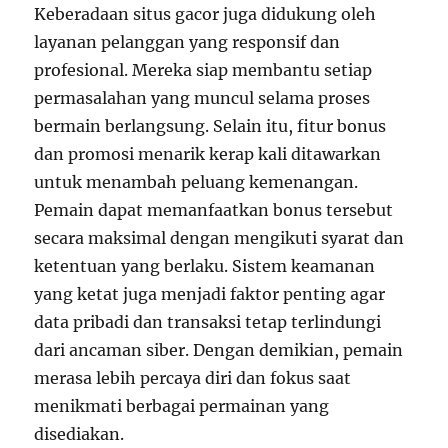
Keberadaan situs gacor juga didukung oleh
layanan pelanggan yang responsif dan
profesional. Mereka siap membantu setiap
permasalahan yang muncul selama proses
bermain berlangsung. Selain itu, fitur bonus
dan promosi menarik kerap kali ditawarkan
untuk menambah peluang kemenangan.
Pemain dapat memanfaatkan bonus tersebut
secara maksimal dengan mengikuti syarat dan
ketentuan yang berlaku. Sistem keamanan
yang ketat juga menjadi faktor penting agar
data pribadi dan transaksi tetap terlindungi
dari ancaman siber. Dengan demikian, pemain
merasa lebih percaya diri dan fokus saat
menikmati berbagai permainan yang
disediakan.