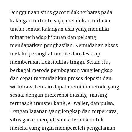
Penggunaan situs gacor tidak terbatas pada
kalangan tertentu saja, melainkan terbuka
untuk semua kalangan usia yang memiliki
minat terhadap hiburan dan peluang
mendapatkan penghasilan. Kemudahan akses
melalui perangkat mobile dan desktop
memberikan fleksibilitas tinggi. Selain itu,
berbagai metode pembayaran yang lengkap
dan cepat memudahkan proses deposit dan
withdraw. Pemain dapat memilih metode yang
sesuai dengan preferensi masing-masing,
termasuk transfer bank, e-wallet, dan pulsa.
Dengan layanan yang lengkap dan terpercaya,
situs gacor menjadi solusi terbaik untuk
mereka yang ingin memperoleh pengalaman