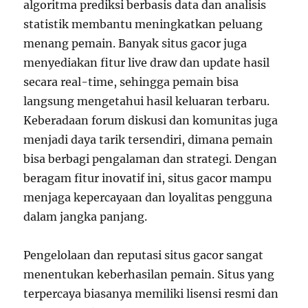
algoritma prediksi berbasis data dan analisis
statistik membantu meningkatkan peluang
menang pemain. Banyak situs gacor juga
menyediakan fitur live draw dan update hasil
secara real-time, sehingga pemain bisa
langsung mengetahui hasil keluaran terbaru.
Keberadaan forum diskusi dan komunitas juga
menjadi daya tarik tersendiri, dimana pemain
bisa berbagi pengalaman dan strategi. Dengan
beragam fitur inovatif ini, situs gacor mampu
menjaga kepercayaan dan loyalitas pengguna
dalam jangka panjang.
Pengelolaan dan reputasi situs gacor sangat
menentukan keberhasilan pemain. Situs yang
terpercaya biasanya memiliki lisensi resmi dan