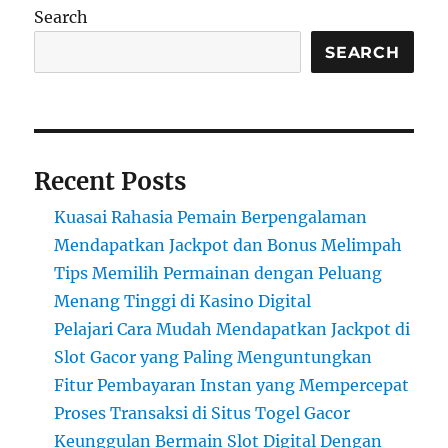
Search
SEARCH
Recent Posts
Kuasai Rahasia Pemain Berpengalaman
Mendapatkan Jackpot dan Bonus Melimpah
Tips Memilih Permainan dengan Peluang
Menang Tinggi di Kasino Digital
Pelajari Cara Mudah Mendapatkan Jackpot di
Slot Gacor yang Paling Menguntungkan
Fitur Pembayaran Instan yang Mempercepat
Proses Transaksi di Situs Togel Gacor
Keunggulan Bermain Slot Digital Dengan