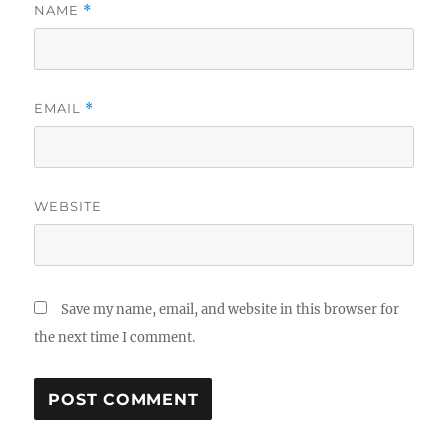
NAME
*
EMAIL
*
WEBSITE
Save my name, email, and website in this browser for
the next time I comment.