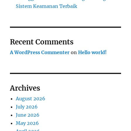
Sistem Keamanan Terbaik
Recent Comments
A WordPress Commenter
on
Hello world!
Archives
August 2026
July 2026
June 2026
May 2026