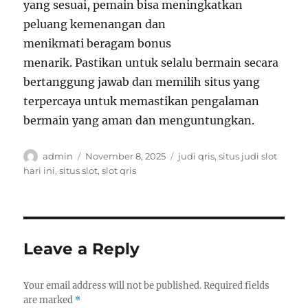
yang sesuai, pemain bisa meningkatkan
peluang kemenangan dan
menikmati beragam bonus
menarik. Pastikan untuk selalu bermain secara
bertanggung jawab dan memilih situs yang
terpercaya untuk memastikan pengalaman
bermain yang aman dan menguntungkan.
Author
Posted
Tags
admin
November 8, 2025
judi qris
,
situs judi slot
on
hari ini
,
situs slot
,
slot qris
Leave a Reply
Your email address will not be published.
Required fields
are marked
*