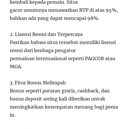
kembali kepada pemain. Situs
gacor umumnya menawarkan RTP di atas 95%,
bahkan ada yang dapat mencapai 98%.
2. Lisensi Resmi dan Terpercaya
Pastikan bahwa situs tersebut memiliki lisensi
resmi dari lembaga pengatur
permainan internasional seperti PAGCOR atau
MGA.
3. Fitur Bonus Melimpah
Bonus seperti putaran gratis, cashback, dan
bonus deposit sering kali diberikan untuk
meningkatkan kesempatan menang bagi pema
in.