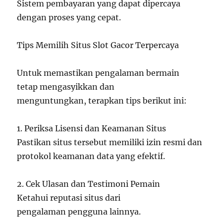
Sistem pembayaran yang dapat dipercaya
dengan proses yang cepat.
Tips Memilih Situs Slot Gacor Terpercaya
Untuk memastikan pengalaman bermain
tetap mengasyikkan dan
menguntungkan, terapkan tips berikut ini:
1. Periksa Lisensi dan Keamanan Situs
Pastikan situs tersebut memiliki izin resmi dan
protokol keamanan data yang efektif.
2. Cek Ulasan dan Testimoni Pemain
Ketahui reputasi situs dari
pengalaman pengguna lainnya.