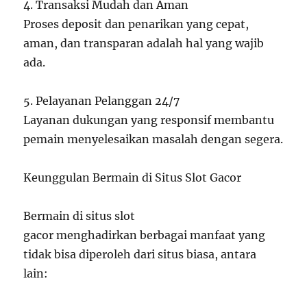
4. Transaksi Mudah dan Aman
Proses deposit dan penarikan yang cepat,
aman, dan transparan adalah hal yang wajib
ada.
5. Pelayanan Pelanggan 24/7
Layanan dukungan yang responsif membantu
pemain menyelesaikan masalah dengan segera.
Keunggulan Bermain di Situs Slot Gacor
Bermain di situs slot
gacor menghadirkan berbagai manfaat yang
tidak bisa diperoleh dari situs biasa, antara
lain: