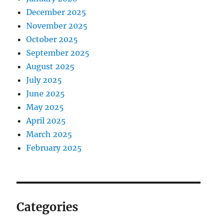
December 2025
November 2025
October 2025
September 2025
August 2025
July 2025
June 2025
May 2025
April 2025
March 2025
February 2025
Categories