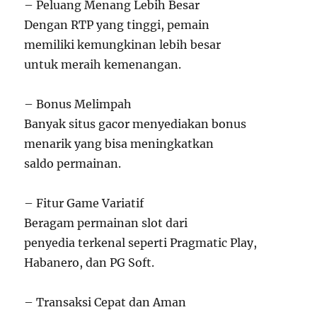
– Peluang Menang Lebih Besar
Dengan RTP yang tinggi, pemain
memiliki kemungkinan lebih besar
untuk meraih kemenangan.
– Bonus Melimpah
Banyak situs gacor menyediakan bonus
menarik yang bisa meningkatkan
saldo permainan.
– Fitur Game Variatif
Beragam permainan slot dari
penyedia terkenal seperti Pragmatic Play,
Habanero, dan PG Soft.
– Transaksi Cepat dan Aman