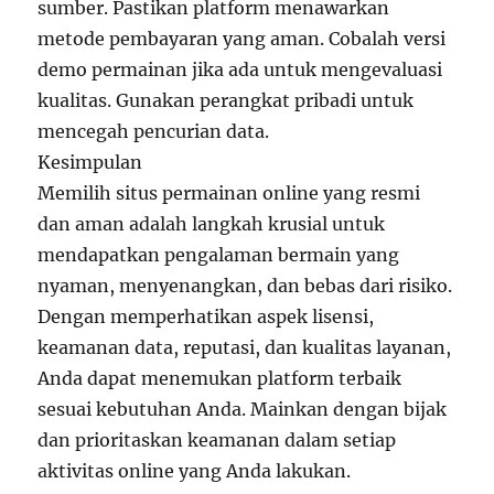
sumber. Pastikan platform menawarkan
metode pembayaran yang aman. Cobalah versi
demo permainan jika ada untuk mengevaluasi
kualitas. Gunakan perangkat pribadi untuk
mencegah pencurian data.
Kesimpulan
Memilih situs permainan online yang resmi
dan aman adalah langkah krusial untuk
mendapatkan pengalaman bermain yang
nyaman, menyenangkan, dan bebas dari risiko.
Dengan memperhatikan aspek lisensi,
keamanan data, reputasi, dan kualitas layanan,
Anda dapat menemukan platform terbaik
sesuai kebutuhan Anda. Mainkan dengan bijak
dan prioritaskan keamanan dalam setiap
aktivitas online yang Anda lakukan.