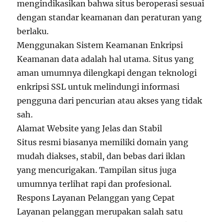
mengindikasikan bahwa situs beroperasi sesuai
dengan standar keamanan dan peraturan yang
berlaku.
Menggunakan Sistem Keamanan Enkripsi
Keamanan data adalah hal utama. Situs yang
aman umumnya dilengkapi dengan teknologi
enkripsi SSL untuk melindungi informasi
pengguna dari pencurian atau akses yang tidak
sah.
Alamat Website yang Jelas dan Stabil
Situs resmi biasanya memiliki domain yang
mudah diakses, stabil, dan bebas dari iklan
yang mencurigakan. Tampilan situs juga
umumnya terlihat rapi dan profesional.
Respons Layanan Pelanggan yang Cepat
Layanan pelanggan merupakan salah satu