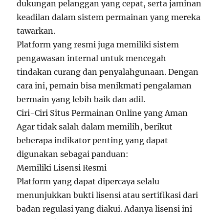
dukungan pelanggan yang cepat, serta jaminan
keadilan dalam sistem permainan yang mereka
tawarkan.
Platform yang resmi juga memiliki sistem
pengawasan internal untuk mencegah
tindakan curang dan penyalahgunaan. Dengan
cara ini, pemain bisa menikmati pengalaman
bermain yang lebih baik dan adil.
Ciri-Ciri Situs Permainan Online yang Aman
Agar tidak salah dalam memilih, berikut
beberapa indikator penting yang dapat
digunakan sebagai panduan:
Memiliki Lisensi Resmi
Platform yang dapat dipercaya selalu
menunjukkan bukti lisensi atau sertifikasi dari
badan regulasi yang diakui. Adanya lisensi ini