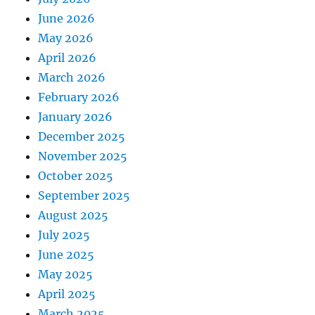
June 2026
May 2026
April 2026
March 2026
February 2026
January 2026
December 2025
November 2025
October 2025
September 2025
August 2025
July 2025
June 2025
May 2025
April 2025
March 2025