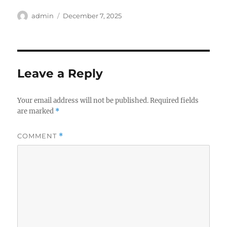
Author
Posted
admin
December 7, 2025
on
Leave a Reply
Your email address will not be published.
Required fields
are marked
*
COMMENT
*