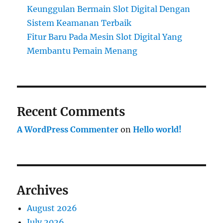
Keunggulan Bermain Slot Digital Dengan
Sistem Keamanan Terbaik
Fitur Baru Pada Mesin Slot Digital Yang
Membantu Pemain Menang
Recent Comments
A WordPress Commenter
on
Hello world!
Archives
August 2026
July 2026