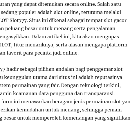
uran yang dapat ditemukan secara online. Salah satu
sedang populer adalah slot online, terutama melalui
T Slot777. Situs ini dikenal sebagai tempat slot gacor
n peluang besar untuk menang serta pengalaman
ngasyikkan. Dalam artikel ini, kita akan mengupas
LOT, fitur menariknya, serta alasan mengapa platform
an favorit para pecinta judi online.
7 hadir sebagai pilihan andalan bagi penggemar slot
tu keunggulan utama dari situs ini adalah reputasinya
stem permainan yang fair. Dengan teknologi terkini,
min keamanan data pengguna dan transparansi.
atform ini menawarkan beragam jenis permainan slot ya
erikan kemudahan untuk menang, sehingga pemain
g besar untuk memperoleh kemenangan yang signifikan