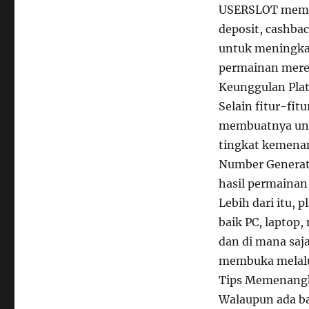
USERSLOT membe
deposit, cashba
untuk meningka
permainan mere
Keunggulan Pla
Selain fitur-fi
membuatnya unik
tingkat kemena
Number Generat
hasil permainan 
Lebih dari itu, 
baik PC, laptop
dan di mana saj
membuka melalu
Tips Memenang
Walaupun ada ba