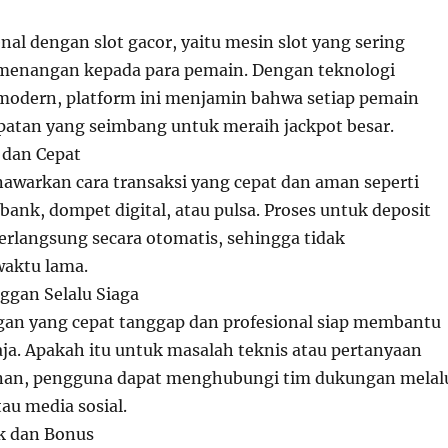
al dengan slot gacor, yaitu mesin slot yang sering
enangan kepada para pemain. Dengan teknologi
modern, platform ini menjamin bahwa setiap pemain
atan yang seimbang untuk meraih jackpot besar.
 dan Cepat
nawarkan cara transaksi yang cepat dan aman seperti
 bank, dompet digital, atau pulsa. Proses untuk deposit
erlangsung secara otomatis, sehingga tidak
aktu lama.
gan Selalu Siaga
an yang cepat tanggap dan profesional siap membantu
ja. Apakah itu untuk masalah teknis atau pertanyaan
nan, pengguna dapat menghubungi tim dukungan melal
au media sosial.
k dan Bonus