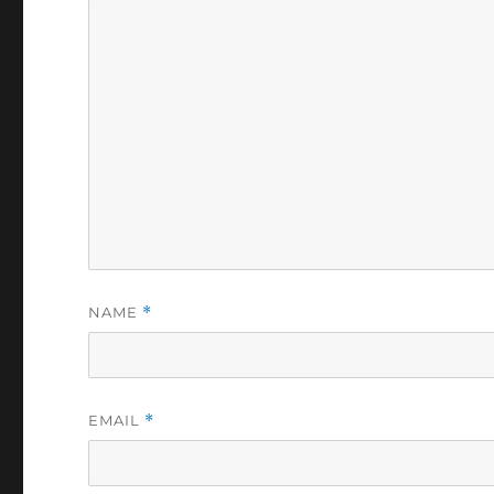
NAME
*
EMAIL
*