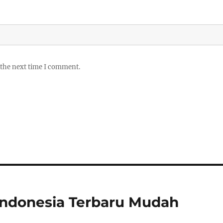
 the next time I comment.
 Indonesia Terbaru Mudah