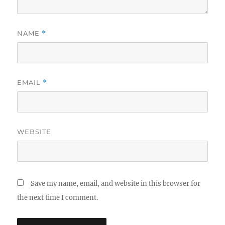
NAME
*
EMAIL
*
WEBSITE
Save my name, email, and website in this browser for
the next time I comment.