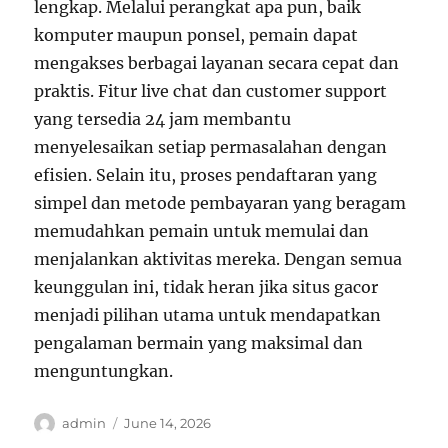
lengkap. Melalui perangkat apa pun, baik
komputer maupun ponsel, pemain dapat
mengakses berbagai layanan secara cepat dan
praktis. Fitur live chat dan customer support
yang tersedia 24 jam membantu
menyelesaikan setiap permasalahan dengan
efisien. Selain itu, proses pendaftaran yang
simpel dan metode pembayaran yang beragam
memudahkan pemain untuk memulai dan
menjalankan aktivitas mereka. Dengan semua
keunggulan ini, tidak heran jika situs gacor
menjadi pilihan utama untuk mendapatkan
pengalaman bermain yang maksimal dan
menguntungkan.
Author
Posted
admin
June 14, 2026
on