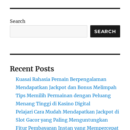
Search
SEARCH
Recent Posts
Kuasai Rahasia Pemain Berpengalaman
Mendapatkan Jackpot dan Bonus Melimpah
Tips Memilih Permainan dengan Peluang
Menang Tinggi di Kasino Digital
Pelajari Cara Mudah Mendapatkan Jackpot di
Slot Gacor yang Paling Menguntungkan
Fitur Pembayaran Instan yang Mempercepat