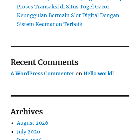
Proses Transaksi di Situs Togel Gacor
Keunggulan Bermain Slot Digital Dengan
Sistem Keamanan Terbaik
Recent Comments
A WordPress Commenter
on
Hello world!
Archives
August 2026
July 2026