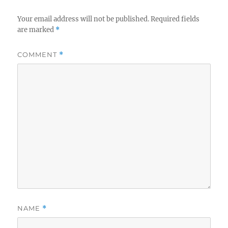
Your email address will not be published.
Required fields
are marked
*
COMMENT
*
NAME
*