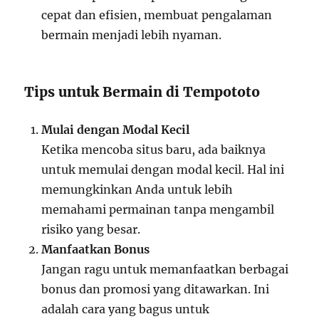
cepat dan efisien, membuat pengalaman
bermain menjadi lebih nyaman.
Tips untuk Bermain di Tempototo
Mulai dengan Modal Kecil
Ketika mencoba situs baru, ada baiknya
untuk memulai dengan modal kecil. Hal ini
memungkinkan Anda untuk lebih
memahami permainan tanpa mengambil
risiko yang besar.
Manfaatkan Bonus
Jangan ragu untuk memanfaatkan berbagai
bonus dan promosi yang ditawarkan. Ini
adalah cara yang bagus untuk