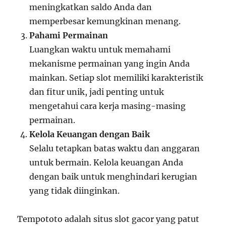
meningkatkan saldo Anda dan
memperbesar kemungkinan menang.
Pahami Permainan
Luangkan waktu untuk memahami
mekanisme permainan yang ingin Anda
mainkan. Setiap slot memiliki karakteristik
dan fitur unik, jadi penting untuk
mengetahui cara kerja masing-masing
permainan.
Kelola Keuangan dengan Baik
Selalu tetapkan batas waktu dan anggaran
untuk bermain. Kelola keuangan Anda
dengan baik untuk menghindari kerugian
yang tidak diinginkan.
Tempototo adalah situs slot gacor yang patut