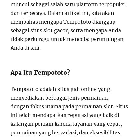
muncul sebagai salah satu platform terpopuler
dan terpecaya. Dalam artikel ini, kita akan
membahas mengapa Tempototo dianggap
sebagai situs slot gacor, serta mengapa Anda
tidak perlu ragu untuk mencoba peruntungan
Anda di sini.
Apa Itu Tempototo?
Tempototo adalah situs judi online yang
menyediakan berbagai jenis permainan,
dengan fokus utama pada permainan slot. Situs
ini telah mendapatkan reputasi yang baik di
kalangan pemain karena layanan yang cepat,
permainan yang bervariasi, dan aksesibilitas