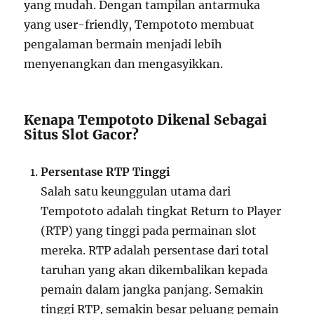
yang mudah. Dengan tampilan antarmuka
yang user-friendly, Tempototo membuat
pengalaman bermain menjadi lebih
menyenangkan dan mengasyikkan.
Kenapa Tempototo Dikenal Sebagai
Situs Slot Gacor?
Persentase RTP Tinggi
Salah satu keunggulan utama dari
Tempototo adalah tingkat Return to Player
(RTP) yang tinggi pada permainan slot
mereka. RTP adalah persentase dari total
taruhan yang akan dikembalikan kepada
pemain dalam jangka panjang. Semakin
tinggi RTP, semakin besar peluang pemain