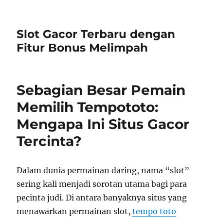
Slot Gacor Terbaru dengan
Fitur Bonus Melimpah
Sebagian Besar Pemain
Memilih Tempototo:
Mengapa Ini Situs Gacor
Tercinta?
Dalam dunia permainan daring, nama “slot”
sering kali menjadi sorotan utama bagi para
pecinta judi. Di antara banyaknya situs yang
menawarkan permainan slot,
tempo toto