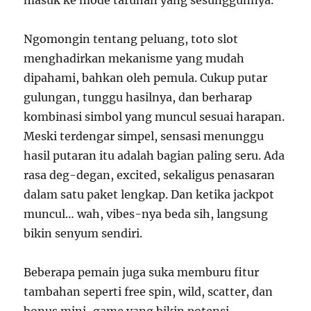
masuk ke mode taruhan yang sesungguhnya.
Ngomongin tentang peluang, toto slot
menghadirkan mekanisme yang mudah
dipahami, bahkan oleh pemula. Cukup putar
gulungan, tunggu hasilnya, dan berharap
kombinasi simbol yang muncul sesuai harapan.
Meski terdengar simpel, sensasi menunggu
hasil putaran itu adalah bagian paling seru. Ada
rasa deg-degan, excited, sekaligus penasaran
dalam satu paket lengkap. Dan ketika jackpot
muncul… wah, vibes-nya beda sih, langsung
bikin senyum sendiri.
Beberapa pemain juga suka memburu fitur
tambahan seperti free spin, wild, scatter, dan