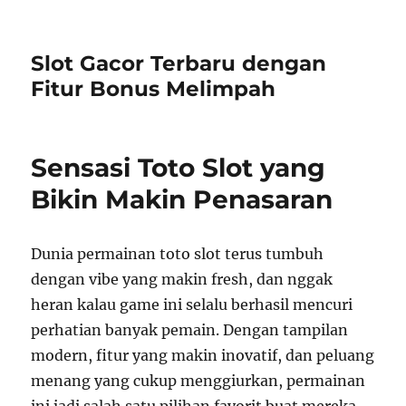
Slot Gacor Terbaru dengan
Fitur Bonus Melimpah
Sensasi Toto Slot yang
Bikin Makin Penasaran
Dunia permainan toto slot terus tumbuh
dengan vibe yang makin fresh, dan nggak
heran kalau game ini selalu berhasil mencuri
perhatian banyak pemain. Dengan tampilan
modern, fitur yang makin inovatif, dan peluang
menang yang cukup menggiurkan, permainan