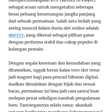
mempertimbangkan RTP (Return to Player)
sebagai acuan untuk mengetahui seberapa
besar peluang kemenangan jangka panjang
dari sebuah permainan. Salah satu istilah yang
sering muncul dalam dunia slot online adalah
slot777
, yang dikenal sebagai pilihan game
dengan performa stabil dan cukup populer di
kalangan pemain.
Dengan segala keseruan dan kemudahan yang
ditawarkan, nggak heran kalau toto slot terus
jadi magnet bagi para pencari hiburan digital.
Asalkan dimainkan dengan bijak dan sesuai
batas, permainan ini bisa jadi cara santai buat
melepas penat sekaligus nambah pengalaman
baru. Tantangannya selalu sama: akankah