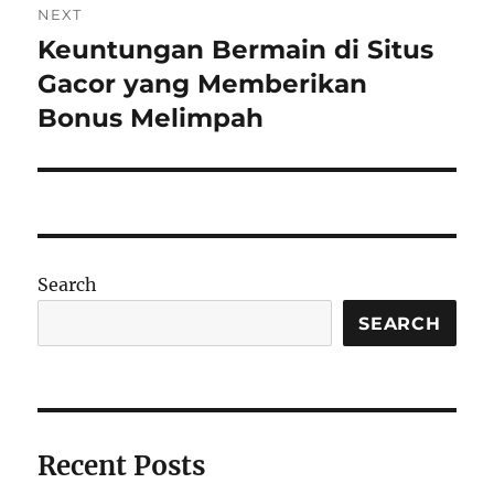
NEXT
Keuntungan Bermain di Situs
Next
post:
Gacor yang Memberikan
Bonus Melimpah
Search
SEARCH
Recent Posts