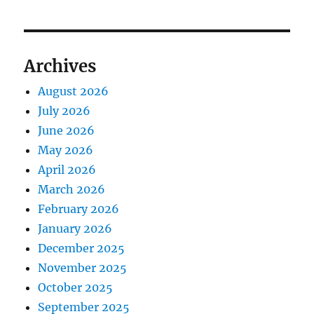
Archives
August 2026
July 2026
June 2026
May 2026
April 2026
March 2026
February 2026
January 2026
December 2025
November 2025
October 2025
September 2025