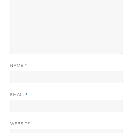
NAME
*
EMAIL
*
WEBSITE