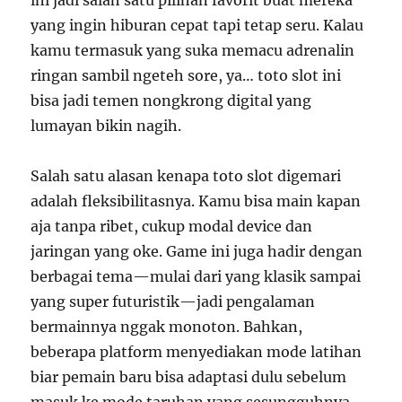
ini jadi salah satu pilihan favorit buat mereka
yang ingin hiburan cepat tapi tetap seru. Kalau
kamu termasuk yang suka memacu adrenalin
ringan sambil ngeteh sore, ya… toto slot ini
bisa jadi temen nongkrong digital yang
lumayan bikin nagih.
Salah satu alasan kenapa toto slot digemari
adalah fleksibilitasnya. Kamu bisa main kapan
aja tanpa ribet, cukup modal device dan
jaringan yang oke. Game ini juga hadir dengan
berbagai tema—mulai dari yang klasik sampai
yang super futuristik—jadi pengalaman
bermainnya nggak monoton. Bahkan,
beberapa platform menyediakan mode latihan
biar pemain baru bisa adaptasi dulu sebelum