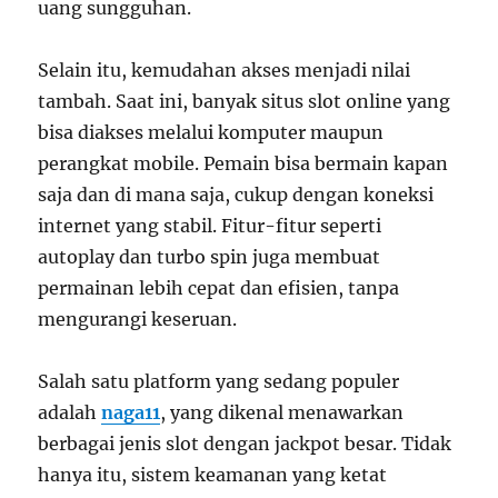
uang sungguhan.
Selain itu, kemudahan akses menjadi nilai
tambah. Saat ini, banyak situs slot online yang
bisa diakses melalui komputer maupun
perangkat mobile. Pemain bisa bermain kapan
saja dan di mana saja, cukup dengan koneksi
internet yang stabil. Fitur-fitur seperti
autoplay dan turbo spin juga membuat
permainan lebih cepat dan efisien, tanpa
mengurangi keseruan.
Salah satu platform yang sedang populer
adalah
naga11
, yang dikenal menawarkan
berbagai jenis slot dengan jackpot besar. Tidak
hanya itu, sistem keamanan yang ketat