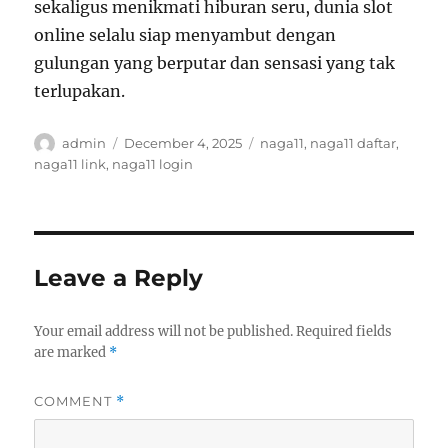
sekaligus menikmati hiburan seru, dunia slot
online selalu siap menyambut dengan
gulungan yang berputar dan sensasi yang tak
terlupakan.
Author
Posted
Tags
admin
December 4, 2025
naga11
,
naga11 daftar
,
on
naga11 link
,
naga11 login
Leave a Reply
Your email address will not be published.
Required fields
are marked
*
COMMENT
*