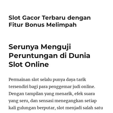
Slot Gacor Terbaru dengan
Fitur Bonus Melimpah
Serunya Menguji
Peruntungan di Dunia
Slot Online
Permainan slot selalu punya daya tarik
tersendiri bagi para penggemar judi online.
Dengan tampilan yang menarik, efek suara
yang seru, dan sensasi menegangkan setiap
kali gulungan berputar, slot menjadi salah satu