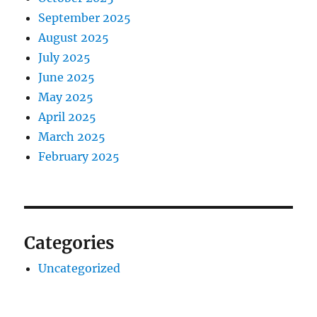
September 2025
August 2025
July 2025
June 2025
May 2025
April 2025
March 2025
February 2025
Categories
Uncategorized