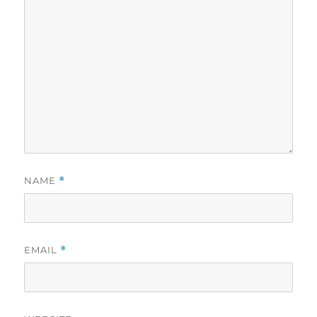
NAME
*
EMAIL
*