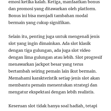
emosi ketika kalah. Ketiga, manfaatkan bonus
dan promosi yang ditawarkan oleh platform.
Bonus ini bisa menjadi tambahan modal
bermain yang cukup signifikan.
Selain itu, penting juga untuk mengenali jenis
slot yang ingin dimainkan. Ada slot klasik
dengan tiga gulungan, ada juga slot video
dengan lima gulungan atau lebih. Slot progresif
menawarkan jackpot besar yang terus
bertambah seiring pemain lain ikut bermain.
Memahami karakteristik setiap jenis slot akan
membantu pemain menentukan strategi dan
mengatur ekspektasi dengan lebih realistis.
Keseruan slot tidak hanya soal hadiah, tetapi