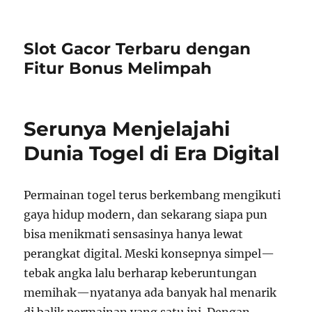
Slot Gacor Terbaru dengan
Fitur Bonus Melimpah
Serunya Menjelajahi
Dunia Togel di Era Digital
Permainan togel terus berkembang mengikuti
gaya hidup modern, dan sekarang siapa pun
bisa menikmati sensasinya hanya lewat
perangkat digital. Meski konsepnya simpel—
tebak angka lalu berharap keberuntungan
memihak—nyatanya ada banyak hal menarik