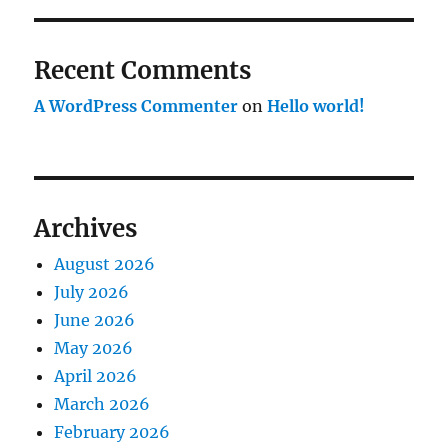
Recent Comments
A WordPress Commenter
on
Hello world!
Archives
August 2026
July 2026
June 2026
May 2026
April 2026
March 2026
February 2026