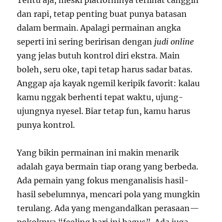
Tentu aja, meski platformnya terlihat canggih
dan rapi, tetap penting buat punya batasan
dalam bermain. Apalagi permainan angka
seperti ini sering beririsan dengan
judi online
yang jelas butuh kontrol diri ekstra. Main
boleh, seru oke, tapi tetap harus sadar batas.
Anggap aja kayak ngemil keripik favorit: kalau
kamu nggak berhenti tepat waktu, ujung-
ujungnya nyesel. Biar tetap fun, kamu harus
punya kontrol.
Yang bikin permainan ini makin menarik
adalah gaya bermain tiap orang yang berbeda.
Ada pemain yang fokus menganalisis hasil-
hasil sebelumnya, mencari pola yang mungkin
terulang. Ada yang mengandalkan perasaan—