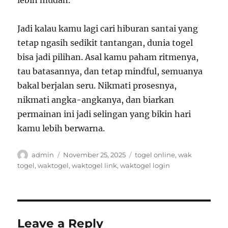
lebih mudah.
Jadi kalau kamu lagi cari hiburan santai yang
tetap ngasih sedikit tantangan, dunia togel
bisa jadi pilihan. Asal kamu paham ritmenya,
tau batasannya, dan tetap mindful, semuanya
bakal berjalan seru. Nikmati prosesnya,
nikmati angka-angkanya, dan biarkan
permainan ini jadi selingan yang bikin hari
kamu lebih berwarna.
Author
Posted
Tags
admin
November 25, 2025
togel online
,
wak
on
togel
,
waktogel
,
waktogel link
,
waktogel login
Leave a Reply