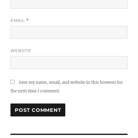
EMAIL
*
WEBSITE
Save my name, email, and website in this browser for
the next time I comment.