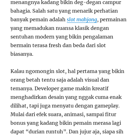
menangnya kadang bikin deg-degan campur
bahagia. Salah satu yang menarik perhatian
banyak pemain adalah
slot mahjong
, permainan
yang memadukan nuansa klasik dengan
sentuhan modern yang bikin pengalaman
bermain terasa fresh dan beda dari slot
biasanya.
Kalau ngomongin slot, hal pertama yang bikin
orang betah tentu saja adalah visual dan
temanya. Developer game makin kreatif
menghadirkan desain yang nggak cuma enak
dilihat, tapi juga menyatu dengan gameplay.
Mulai dari efek suara, animasi, sampai fitur
bonus yang kadang bikin pemain merasa lagi
dapat “durian runtuh”. Dan jujur aja, siapa sih