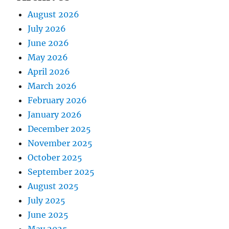
August 2026
July 2026
June 2026
May 2026
April 2026
March 2026
February 2026
January 2026
December 2025
November 2025
October 2025
September 2025
August 2025
July 2025
June 2025