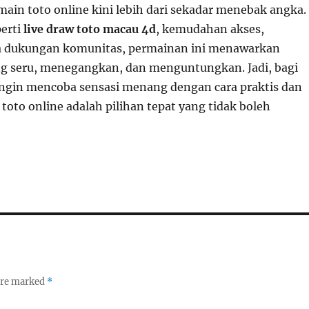
main toto online kini lebih dari sekadar menebak angka.
perti
live draw toto macau 4d
, kemudahan akses,
a dukungan komunitas, permainan ini menawarkan
g seru, menegangkan, dan menguntungkan. Jadi, bagi
ingin mencoba sensasi menang dengan cara praktis dan
oto online adalah pilihan tepat yang tidak boleh
 are marked
*