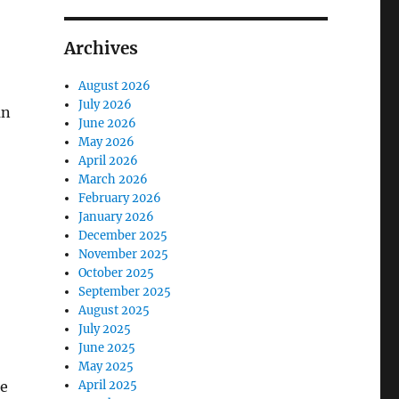
Archives
August 2026
July 2026
an
June 2026
May 2026
April 2026
March 2026
February 2026
January 2026
December 2025
November 2025
October 2025
September 2025
August 2025
July 2025
June 2025
May 2025
ne
April 2025