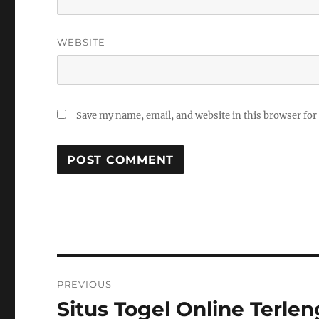
WEBSITE
Save my name, email, and website in this browser for
Post
PREVIOUS
navigation
Situs Togel Online Terl
Previous