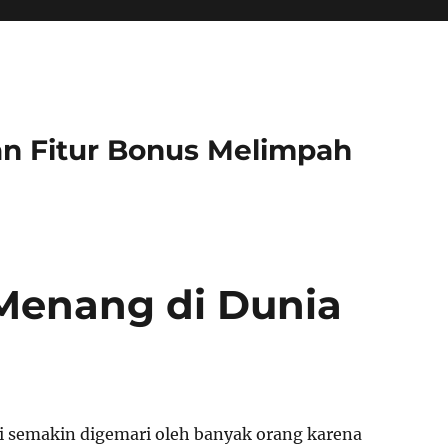
an Fitur Bonus Melimpah
Menang di Dunia
ni semakin digemari oleh banyak orang karena