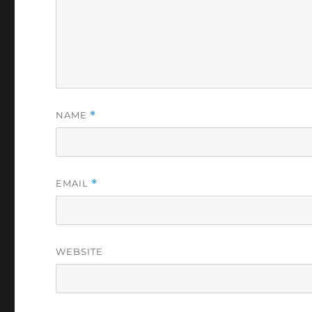
NAME
*
EMAIL
*
WEBSITE