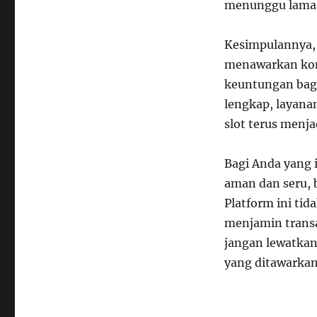
menunggu lama
Kesimpulannya
menawarkan kom
keuntungan bagi
lengkap, layana
slot terus menja
Bagi Anda yang 
aman dan seru, 
Platform ini tid
menjamin transa
jangan lewatka
yang ditawarkan 