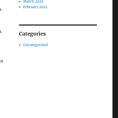
March 2025
February 2025
a
.
Categories
Uncategorized
au