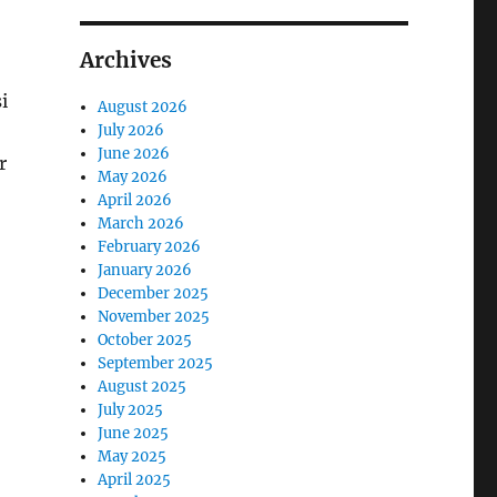
Archives
i
August 2026
July 2026
June 2026
r
May 2026
April 2026
March 2026
February 2026
January 2026
December 2025
November 2025
October 2025
September 2025
August 2025
July 2025
June 2025
May 2025
April 2025