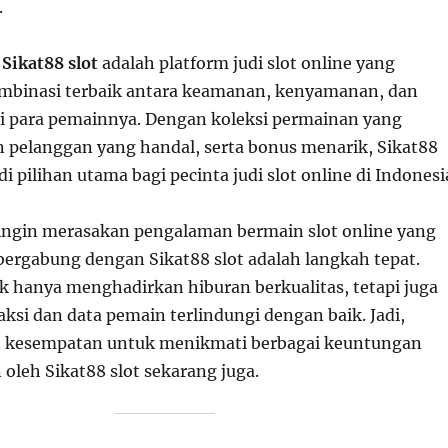
.
,
Sikat88 slot
adalah platform judi slot online yang
binasi terbaik antara keamanan, kenyamanan, dan
 para pemainnya. Dengan koleksi permainan yang
n pelanggan yang handal, serta bonus menarik, Sikat88
di pilihan utama bagi pecinta judi slot online di Indonesi
ingin merasakan pengalaman bermain slot online yang
bergabung dengan Sikat88 slot adalah langkah tepat.
ak hanya menghadirkan hiburan berkualitas, tetapi juga
ksi dan data pemain terlindungi dengan baik. Jadi,
n kesempatan untuk menikmati berbagai keuntungan
oleh Sikat88 slot sekarang juga.