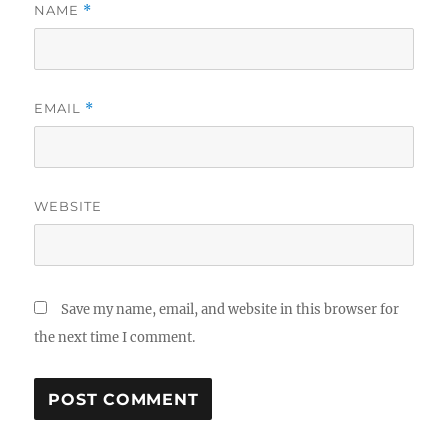
NAME
*
EMAIL
*
WEBSITE
Save my name, email, and website in this browser for
the next time I comment.