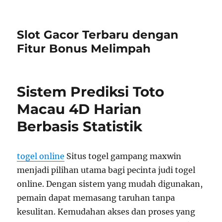
Slot Gacor Terbaru dengan
Fitur Bonus Melimpah
Sistem Prediksi Toto
Macau 4D Harian
Berbasis Statistik
togel online
Situs togel gampang maxwin
menjadi pilihan utama bagi pecinta judi togel
online. Dengan sistem yang mudah digunakan,
pemain dapat memasang taruhan tanpa
kesulitan. Kemudahan akses dan proses yang