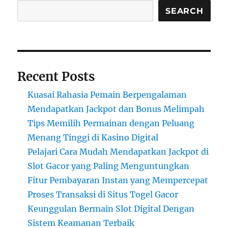
SEARCH
Recent Posts
Kuasai Rahasia Pemain Berpengalaman
Mendapatkan Jackpot dan Bonus Melimpah
Tips Memilih Permainan dengan Peluang
Menang Tinggi di Kasino Digital
Pelajari Cara Mudah Mendapatkan Jackpot di
Slot Gacor yang Paling Menguntungkan
Fitur Pembayaran Instan yang Mempercepat
Proses Transaksi di Situs Togel Gacor
Keunggulan Bermain Slot Digital Dengan
Sistem Keamanan Terbaik