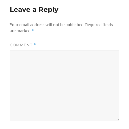
Leave a Reply
Your email address will not be published.
Required fields
are marked
*
COMMENT
*