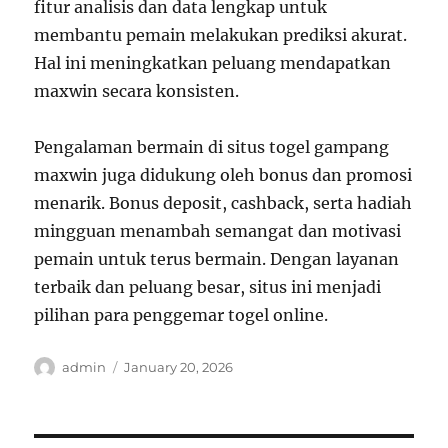
fitur analisis dan data lengkap untuk
membantu pemain melakukan prediksi akurat.
Hal ini meningkatkan peluang mendapatkan
maxwin secara konsisten.
Pengalaman bermain di situs togel gampang
maxwin juga didukung oleh bonus dan promosi
menarik. Bonus deposit, cashback, serta hadiah
mingguan menambah semangat dan motivasi
pemain untuk terus bermain. Dengan layanan
terbaik dan peluang besar, situs ini menjadi
pilihan para penggemar togel online.
Author
Posted
admin
January 20, 2026
on