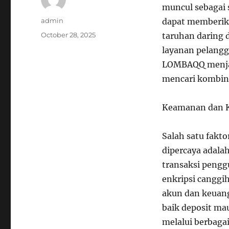
muncul sebagai s
Author
admin
dapat memberik
Posted
October 28, 2025
taruhan daring 
on
layanan pelangg
LOMBAQQ menjad
mencari kombin
Keamanan dan Ke
Salah satu fakt
dipercaya adala
transaksi pengg
enkripsi canggih
akun dan keuanga
baik deposit ma
melalui berbaga