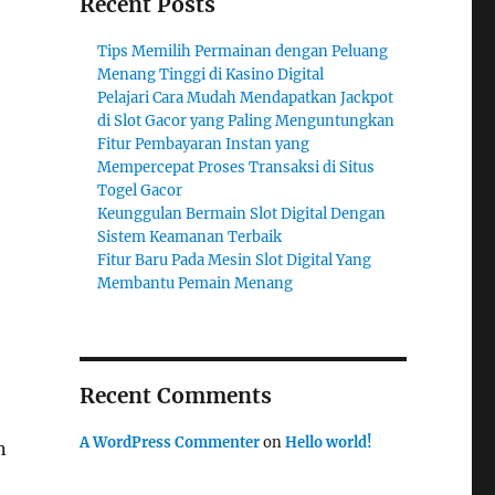
Recent Posts
Tips Memilih Permainan dengan Peluang
Menang Tinggi di Kasino Digital
Pelajari Cara Mudah Mendapatkan Jackpot
di Slot Gacor yang Paling Menguntungkan
Fitur Pembayaran Instan yang
Mempercepat Proses Transaksi di Situs
Togel Gacor
Keunggulan Bermain Slot Digital Dengan
Sistem Keamanan Terbaik
Fitur Baru Pada Mesin Slot Digital Yang
Membantu Pemain Menang
Recent Comments
A WordPress Commenter
on
Hello world!
n