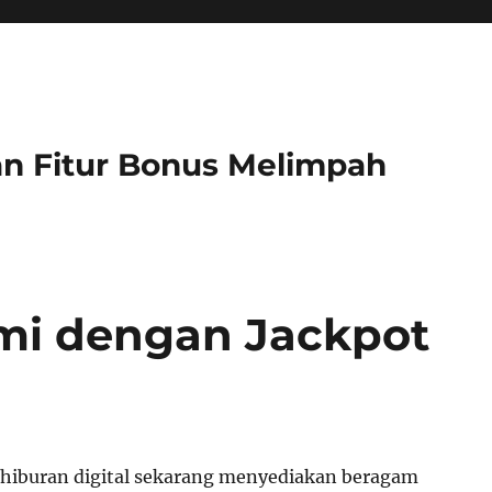
an Fitur Bonus Melimpah
smi dengan Jackpot
 hiburan digital sekarang menyediakan beragam