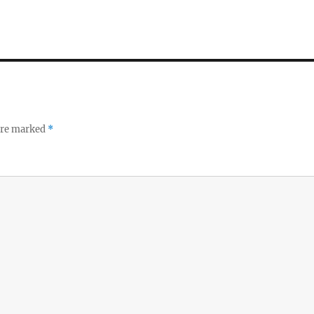
 are marked
*