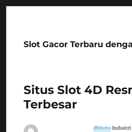
Slot Gacor Terbaru deng
Situs Slot 4D Re
Terbesar
dbltoto
Industri