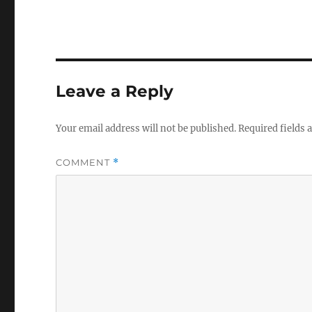
Leave a Reply
Your email address will not be published.
Required fields
COMMENT
*