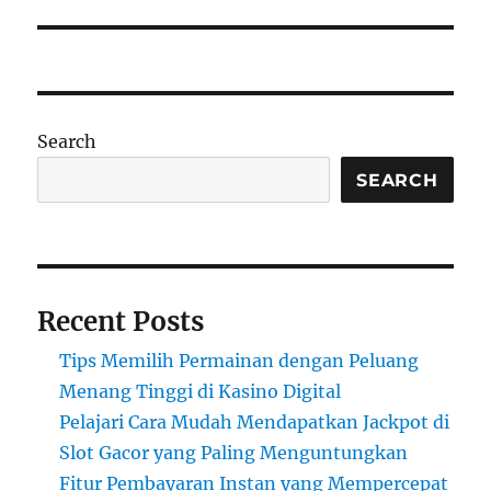
Search
SEARCH
Recent Posts
Tips Memilih Permainan dengan Peluang
Menang Tinggi di Kasino Digital
Pelajari Cara Mudah Mendapatkan Jackpot di
Slot Gacor yang Paling Menguntungkan
Fitur Pembayaran Instan yang Mempercepat