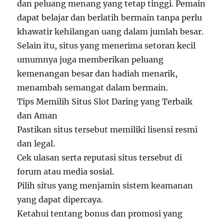
dan peluang menang yang tetap tinggi. Pemain
dapat belajar dan berlatih bermain tanpa perlu
khawatir kehilangan uang dalam jumlah besar.
Selain itu, situs yang menerima setoran kecil
umumnya juga memberikan peluang
kemenangan besar dan hadiah menarik,
menambah semangat dalam bermain.
Tips Memilih Situs Slot Daring yang Terbaik
dan Aman
Pastikan situs tersebut memiliki lisensi resmi
dan legal.
Cek ulasan serta reputasi situs tersebut di
forum atau media sosial.
Pilih situs yang menjamin sistem keamanan
yang dapat dipercaya.
Ketahui tentang bonus dan promosi yang