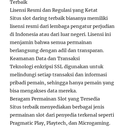
Terbaik
Lisensi Resmi dan Regulasi yang Ketat
Situs slot daring terbaik biasanya memiliki
lisensi resmi dari lembaga pengatur perjudian
di Indonesia atau dari luar negeri. Lisensi ini
menjamin bahwa semua permainan
berlangsung dengan adil dan transparan.
Keamanan Data dan Transaksi
Teknologi enkripsi SSL digunakan untuk
melindungi setiap transaksi dan informasi
pribadi pemain, sehingga hanya pemain yang
bisa mengakses data mereka.
Beragam Permainan Slot yang Tersedia
Situs terbaik menyediakan berbagai jenis
permainan slot dari penyedia terkenal seperti
Pragmatic Play, Playtech, dan Microgaming.