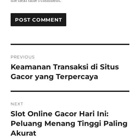
the next time I comment.
Post
PREVIOUS
navigation
Keamanan Transaksi di Situs
Previous
post:
Gacor yang Terpercaya
NEXT
Slot Online Gacor Hari Ini:
Next
post:
Peluang Menang Tinggi Paling
Akurat