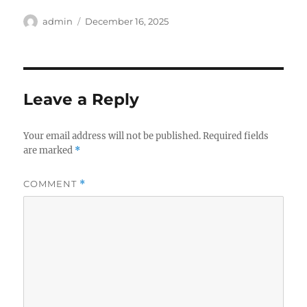
Author
Posted
admin
December 16, 2025
on
Leave a Reply
Your email address will not be published.
Required fields
are marked
*
COMMENT
*