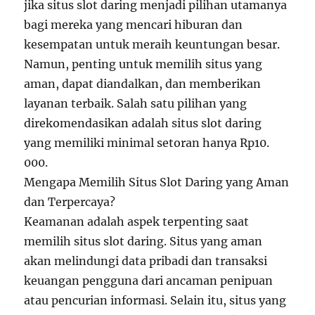
jika situs slot daring menjadi pilihan utamanya
bagi mereka yang mencari hiburan dan
kesempatan untuk meraih keuntungan besar.
Namun, penting untuk memilih situs yang
aman, dapat diandalkan, dan memberikan
layanan terbaik. Salah satu pilihan yang
direkomendasikan adalah situs slot daring
yang memiliki minimal setoran hanya Rp10.
000.
Mengapa Memilih Situs Slot Daring yang Aman
dan Terpercaya?
Keamanan adalah aspek terpenting saat
memilih situs slot daring. Situs yang aman
akan melindungi data pribadi dan transaksi
keuangan pengguna dari ancaman penipuan
atau pencurian informasi. Selain itu, situs yang