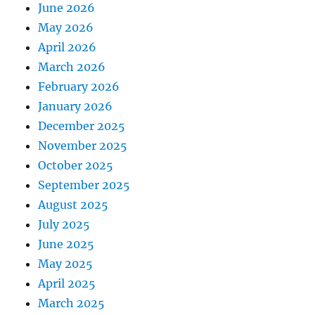
June 2026
May 2026
April 2026
March 2026
February 2026
January 2026
December 2025
November 2025
October 2025
September 2025
August 2025
July 2025
June 2025
May 2025
April 2025
March 2025