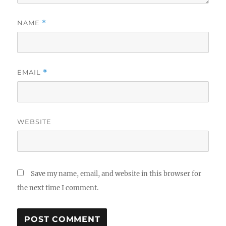
NAME
*
EMAIL
*
WEBSITE
Save my name, email, and website in this browser for
the next time I comment.