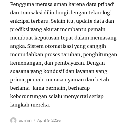
Pengguna merasa aman karena data pribadi
dan transaksi dilindungi dengan teknologi
enkripsi terbaru. Selain itu, update data dan
prediksi yang akurat membantu pemain
membuat keputusan tepat dalam memasang
angka. Sistem otomatisasi yang canggih
memudahkan proses taruhan, penghitungan
kemenangan, dan pembayaran. Dengan
suasana yang kondusif dan layanan yang
prima, pemain merasa nyaman dan betah
berlama-lama bermain, berharap
keberuntungan selalu menyertai setiap
langkah mereka.
Author
Posted
admin
April 9, 2026
on