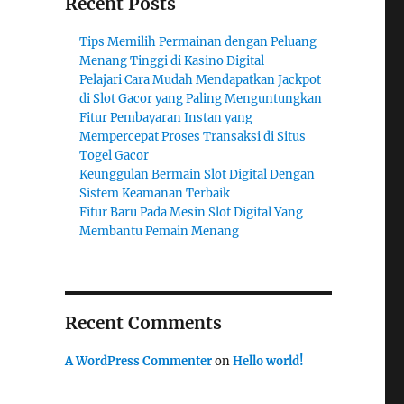
Recent Posts
Tips Memilih Permainan dengan Peluang
Menang Tinggi di Kasino Digital
Pelajari Cara Mudah Mendapatkan Jackpot
di Slot Gacor yang Paling Menguntungkan
Fitur Pembayaran Instan yang
Mempercepat Proses Transaksi di Situs
Togel Gacor
Keunggulan Bermain Slot Digital Dengan
Sistem Keamanan Terbaik
Fitur Baru Pada Mesin Slot Digital Yang
Membantu Pemain Menang
Recent Comments
A WordPress Commenter
on
Hello world!