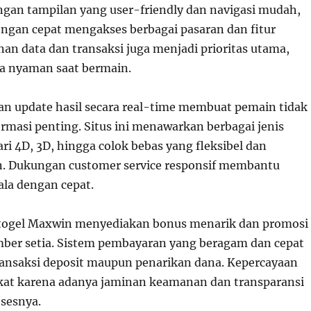
engan tampilan yang user-friendly dan navigasi mudah,
ngan cepat mengakses berbagai pasaran dan fitur
an data dan transaksi juga menjadi prioritas utama,
a nyaman saat bermain.
 dan update hasil secara real-time membuat pemain tidak
rmasi penting. Situs ini menawarkan berbagai jenis
ri 4D, 3D, hingga colok bebas yang fleksibel dan
 Dukungan customer service responsif membantu
la dengan cepat.
us togel Maxwin menyediakan bonus menarik dan promosi
ber setia. Sistem pembayaran yang beragam dan cepat
nsaksi deposit maupun penarikan dana. Kepercayaan
at karena adanya jaminan keamanan dan transparansi
osesnya.