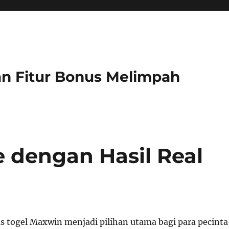
an Fitur Bonus Melimpah
e dengan Hasil Real
s togel Maxwin menjadi pilihan utama bagi para pecinta