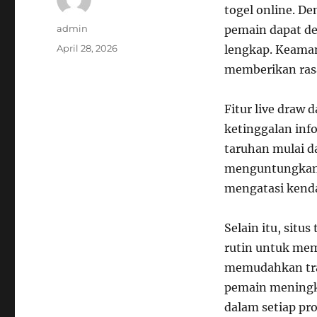
togel online. D
Author
admin
pemain dapat de
Posted
April 28, 2026
lengkap. Keaman
on
memberikan ras
Fitur live draw
ketinggalan info
taruhan mulai da
menguntungkan.
mengatasi kenda
Selain itu, sit
rutin untuk mem
memudahkan tra
pemain meningk
dalam setiap pr