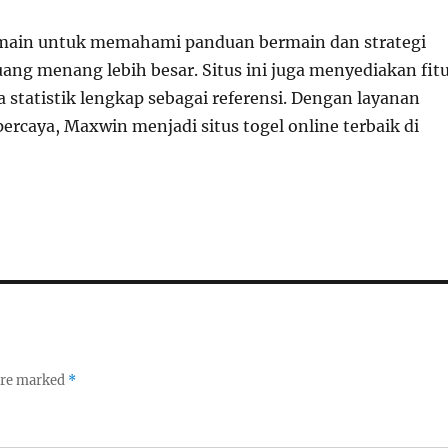
emain untuk memahami panduan bermain dan strategi
uang menang lebih besar. Situs ini juga menyediakan fit
a statistik lengkap sebagai referensi. Dengan layanan
ercaya, Maxwin menjadi situs togel online terbaik di
 are marked
*