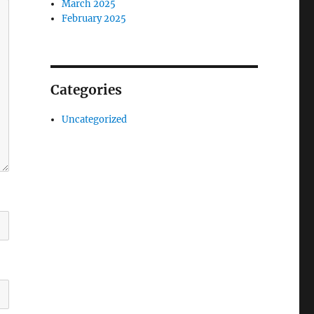
March 2025
February 2025
Categories
Uncategorized