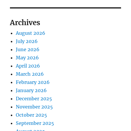
Archives
August 2026
July 2026
June 2026
May 2026
April 2026
March 2026
February 2026
January 2026
December 2025
November 2025
October 2025
September 2025