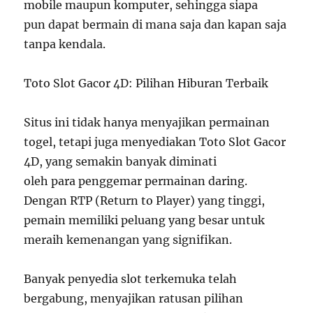
mobile maupun komputer, sehingga siapa
pun dapat bermain di mana saja dan kapan saja
tanpa kendala.
Toto Slot Gacor 4D: Pilihan Hiburan Terbaik
Situs ini tidak hanya menyajikan permainan
togel, tetapi juga menyediakan Toto Slot Gacor
4D, yang semakin banyak diminati
oleh para penggemar permainan daring.
Dengan RTP (Return to Player) yang tinggi,
pemain memiliki peluang yang besar untuk
meraih kemenangan yang signifikan.
Banyak penyedia slot terkemuka telah
bergabung, menyajikan ratusan pilihan