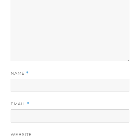
NAME
*
EMAIL
*
WEBSITE