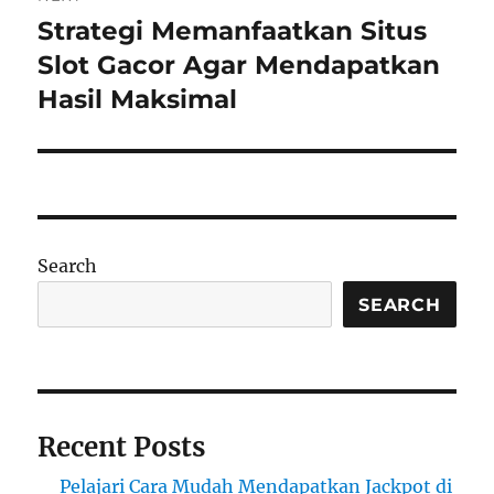
Strategi Memanfaatkan Situs
Next
post:
Slot Gacor Agar Mendapatkan
Hasil Maksimal
Search
SEARCH
Recent Posts
Pelajari Cara Mudah Mendapatkan Jackpot di