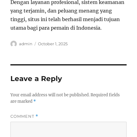
Dengan layanan profesional, sistem keamanan
yang terjamin, dan peluang menang yang
tinggi, situs ini telah berhasil menjadi tujuan
utama bagi para pemain di Indonesia.
Author
Posted
admin
October 1, 2025
on
Leave a Reply
Your email address will not be published.
Required fields
are marked
*
COMMENT
*