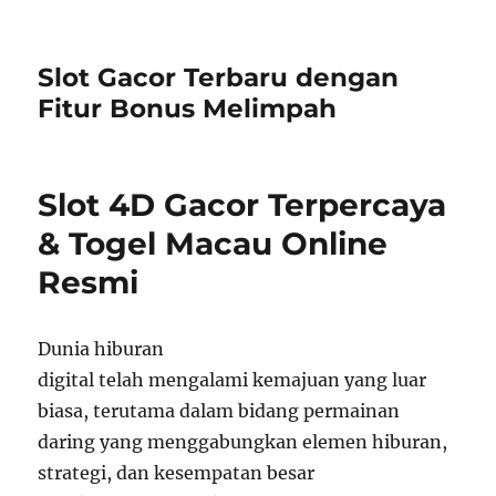
Slot Gacor Terbaru dengan
Fitur Bonus Melimpah
Slot 4D Gacor Terpercaya
& Togel Macau Online
Resmi
Dunia hiburan
digital telah mengalami kemajuan yang luar
biasa, terutama dalam bidang permainan
daring yang menggabungkan elemen hiburan,
strategi, dan kesempatan besar