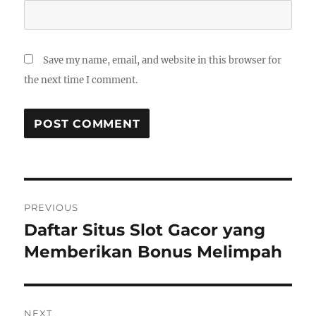
Save my name, email, and website in this browser for
the next time I comment.
Post
PREVIOUS
navigation
Daftar Situs Slot Gacor yang
Previous
post:
Memberikan Bonus Melimpah
NEXT