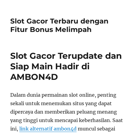
Slot Gacor Terbaru dengan
Fitur Bonus Melimpah
Slot Gacor Terupdate dan
Siap Main Hadir di
AMBON4D
Dalam dunia permainan slot online, penting
sekali untuk menemukan situs yang dapat
dipercaya dan memberikan peluang menang
yang tinggi untuk mencapai keberhasilan. Saat
ini,
link alternatif ambon4d
muncul sebagai