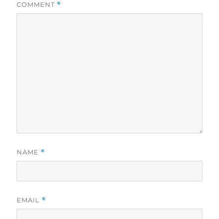
COMMENT
*
NAME
*
EMAIL
*