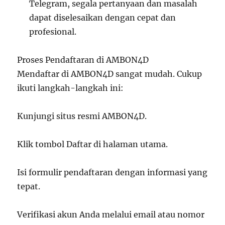
Telegram, segala pertanyaan dan masalah
dapat diselesaikan dengan cepat dan
profesional.
Proses Pendaftaran di AMBON4D
Mendaftar di AMBON4D sangat mudah. Cukup
ikuti langkah-langkah ini:
Kunjungi situs resmi AMBON4D.
Klik tombol Daftar di halaman utama.
Isi formulir pendaftaran dengan informasi yang
tepat.
Verifikasi akun Anda melalui email atau nomor