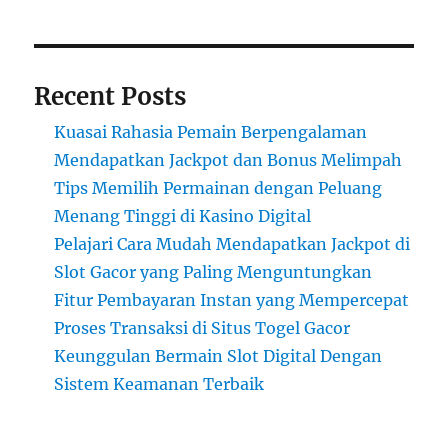
Recent Posts
Kuasai Rahasia Pemain Berpengalaman
Mendapatkan Jackpot dan Bonus Melimpah
Tips Memilih Permainan dengan Peluang
Menang Tinggi di Kasino Digital
Pelajari Cara Mudah Mendapatkan Jackpot di
Slot Gacor yang Paling Menguntungkan
Fitur Pembayaran Instan yang Mempercepat
Proses Transaksi di Situs Togel Gacor
Keunggulan Bermain Slot Digital Dengan
Sistem Keamanan Terbaik