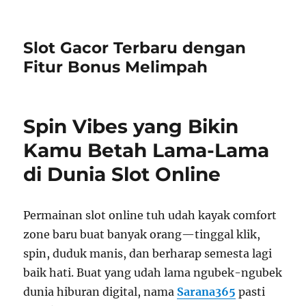
Slot Gacor Terbaru dengan
Fitur Bonus Melimpah
Spin Vibes yang Bikin
Kamu Betah Lama-Lama
di Dunia Slot Online
Permainan slot online tuh udah kayak comfort
zone baru buat banyak orang—tinggal klik,
spin, duduk manis, dan berharap semesta lagi
baik hati. Buat yang udah lama ngubek-ngubek
dunia hiburan digital, nama
Sarana365
pasti