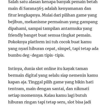
Salah satu alasan kenapa banyak pemain betah
main di Sarana365 adalah kenyamanan dan
fitur lengkapnya. Mulai dari pilihan game yang
bejibun, mekanisme permainan yang gampang
dipahami, sampai tampilan antarmuka yang
friendly banget buat semua tingkat pemain.
Pokoknya platform ini tuh cocok buat kamu
yang nyari hiburan cepat, simpel, tapi tetap ada
bumbu deg-degan tipis-tipis.
Intinya, dunia slot online itu kayak taman
bermain digital yang selalu siap nemenin kamu
kapan aja. Tinggal pilih game yang bikin hati
tentram, main dengan santai, dan nikmati
setiap momennya. Kalau kamu lagi butuh
hiburan ringan tapi tetap seru, slot bisa jadi