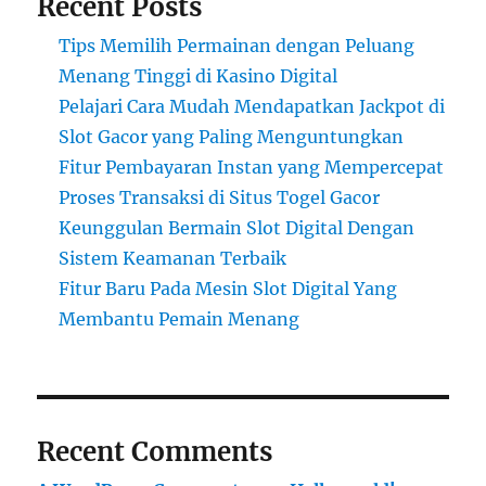
Recent Posts
Tips Memilih Permainan dengan Peluang
Menang Tinggi di Kasino Digital
Pelajari Cara Mudah Mendapatkan Jackpot di
Slot Gacor yang Paling Menguntungkan
Fitur Pembayaran Instan yang Mempercepat
Proses Transaksi di Situs Togel Gacor
Keunggulan Bermain Slot Digital Dengan
Sistem Keamanan Terbaik
Fitur Baru Pada Mesin Slot Digital Yang
Membantu Pemain Menang
Recent Comments