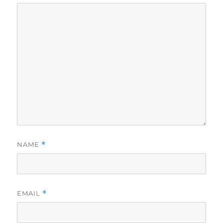
NAME
*
EMAIL
*