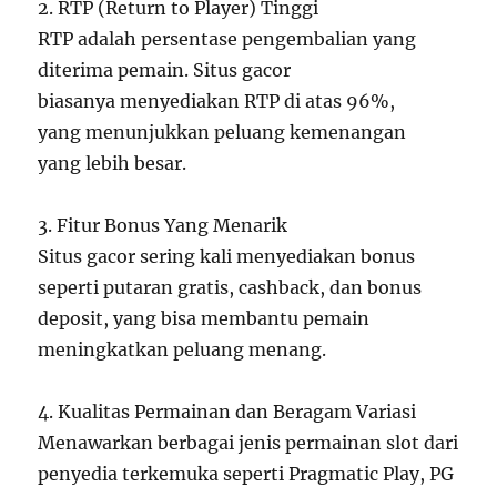
2. RTP (Return to Player) Tinggi
RTP adalah persentase pengembalian yang
diterima pemain. Situs gacor
biasanya menyediakan RTP di atas 96%,
yang menunjukkan peluang kemenangan
yang lebih besar.
3. Fitur Bonus Yang Menarik
Situs gacor sering kali menyediakan bonus
seperti putaran gratis, cashback, dan bonus
deposit, yang bisa membantu pemain
meningkatkan peluang menang.
4. Kualitas Permainan dan Beragam Variasi
Menawarkan berbagai jenis permainan slot dari
penyedia terkemuka seperti Pragmatic Play, PG