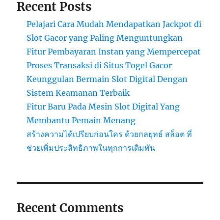
Recent Posts
Pelajari Cara Mudah Mendapatkan Jackpot di
Slot Gacor yang Paling Menguntungkan
Fitur Pembayaran Instan yang Mempercepat
Proses Transaksi di Situs Togel Gacor
Keunggulan Bermain Slot Digital Dengan
Sistem Keamanan Terbaik
Fitur Baru Pada Mesin Slot Digital Yang
Membantu Pemain Menang
สร้างความได้เปรียบก่อนใคร ด้วยกลยุทธ์ สล็อต ที่
ช่วยเพิ่มประสิทธิภาพในทุกการเดิมพัน
Recent Comments