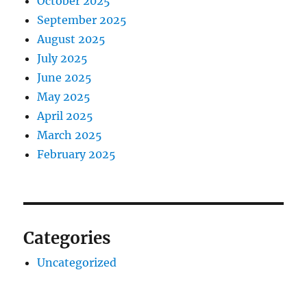
October 2025
September 2025
August 2025
July 2025
June 2025
May 2025
April 2025
March 2025
February 2025
Categories
Uncategorized