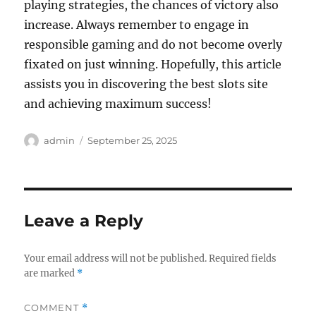
playing strategies, the chances of victory also
increase. Always remember to engage in
responsible gaming and do not become overly
fixated on just winning. Hopefully, this article
assists you in discovering the best slots site
and achieving maximum success!
Author
Posted
admin
September 25, 2025
on
Leave a Reply
Your email address will not be published.
Required fields
are marked
*
COMMENT
*