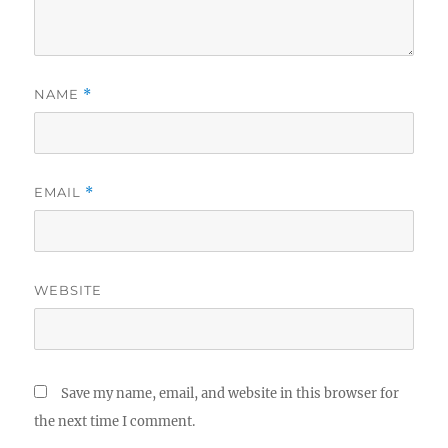
NAME
*
EMAIL
*
WEBSITE
Save my name, email, and website in this browser for
the next time I comment.