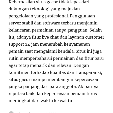
Keberhasilan situs gacor tidak lepas dari
dukungan teknologi yang maju dan
pengelolaan yang profesional. Penggunaan
server stabil dan software terbaru menjamin
kelancaran permainan tanpa gangguan. Selain
itu, adanya fitur live chat dan layanan customer
support 24 jam menambah kenyamanan
pemain saat mengalami kendala. Situs ini juga
rutin memperbaharui permainan dan fitur baru
agar tetap menarik dan relevan. Dengan
komitmen terhadap kualitas dan transparansi,
situs gacor mampu membangun kepercayaan
jangka panjang dari para anggota. Akibatnya,
reputasi baik dan kepercayaan pemain terus
meningkat dari waktu ke waktu.