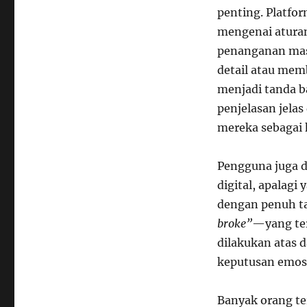
penting. Platfo
mengenai aturan
penanganan mas
detail atau memb
menjadi tanda b
penjelasan jela
mereka sebagai
Pengguna juga d
digital, apalagi
dengan penuh t
broke”
—yang ter
dilakukan atas 
keputusan emos
Banyak orang ter