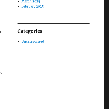
March 2025
February 2025
Categories
an
Uncategorized
ay