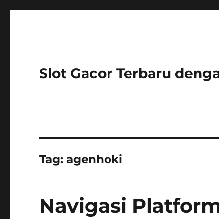
Slot Gacor Terbaru deng
Tag:
agenhoki
Navigasi Platfor