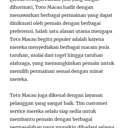
dihormati, Toto Macau hadir dengan
menawarkan berbagai permainan yang dapat
dinikmati oleh pemain dengan berbagai
preferensi. Salah satu alasan utama mengapa
Toto Macau begitu populer adalah karena
mereka menyediakan berbagai macam jenis
taruhan, mulai dari togel hingga taruhan
olahraga, yang memungkinkan pemain untuk
memilih permainan sesuai dengan minat
mereka.
Toto Macau juga dikenal dengan layanan
pelanggan yang sangat baik. Tim customer
service mereka selalu siap sedia untuk
membantu pemain dengan berbagai
permasalahan yang mungkin dihadapi selama