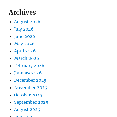
Archives
August 2026
July 2026
June 2026
May 2026
April 2026
March 2026
February 2026
January 2026
December 2025
November 2025
October 2025
September 2025
August 2025
July 2025