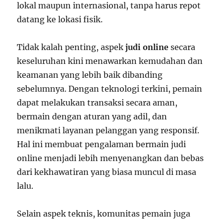
lokal maupun internasional, tanpa harus repot
datang ke lokasi fisik.
Tidak kalah penting, aspek
judi online
secara
keseluruhan kini menawarkan kemudahan dan
keamanan yang lebih baik dibanding
sebelumnya. Dengan teknologi terkini, pemain
dapat melakukan transaksi secara aman,
bermain dengan aturan yang adil, dan
menikmati layanan pelanggan yang responsif.
Hal ini membuat pengalaman bermain judi
online menjadi lebih menyenangkan dan bebas
dari kekhawatiran yang biasa muncul di masa
lalu.
Selain aspek teknis, komunitas pemain juga