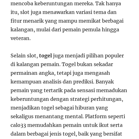
mencoba keberuntungan mereka. Tak hanya
itu, slot juga menawarkan variasi tema dan
fitur menarik yang mampu memikat berbagai
kalangan, mulai dari pemain pemula hingga
veteran.
Selain slot,
togel
juga menjadi pilihan populer
di kalangan pemain. Togel bukan sekadar
permainan angka, tetapi juga mengasah
kemampuan analisis dan prediksi. Banyak
pemain yang tertarik pada sensasi memadukan
keberuntungan dengan strategi perhitungan,
menjadikan togel sebagai hiburan yang
sekaligus menantang mental. Platform seperti
calo33 memudahkan pemain untuk ikut serta
dalam berbagai jenis togel, baik yang bersifat