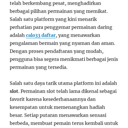
telah berkembang pesat, menghadirkan
berbagai pilihan permainan yang memikat.
Salah satu platform yang kini menarik
perhatian para penggemar permainan daring
adalah
calo33 daftar
, yang menawarkan
pengalaman bermain yang nyaman dan aman.
Dengan proses pendaftaran yang mudah,
pengguna bisa segera menikmati berbagai jenis
permainan yang tersedia.
Salah satu daya tarik utama platform ini adalah
slot
. Permainan slot telah lama dikenal sebagai
favorit karena kesederhanaannya dan
kesempatan untuk memenangkan hadiah
besar. Setiap putaran menawarkan sensasi
berbeda, membuat pemain terus kembali untuk