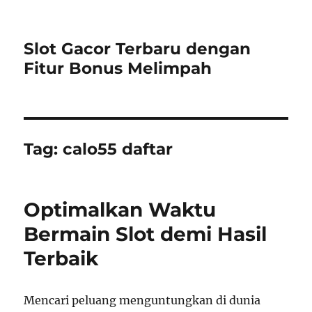
Slot Gacor Terbaru dengan
Fitur Bonus Melimpah
Tag:
calo55 daftar
Optimalkan Waktu
Bermain Slot demi Hasil
Terbaik
Mencari peluang menguntungkan di dunia