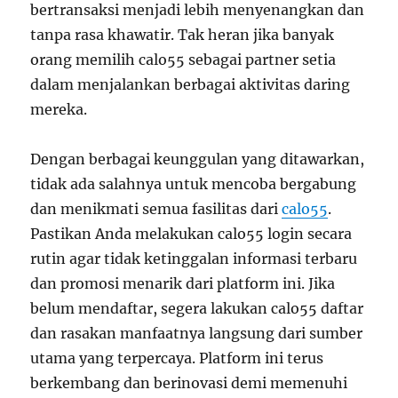
bertransaksi menjadi lebih menyenangkan dan
tanpa rasa khawatir. Tak heran jika banyak
orang memilih calo55 sebagai partner setia
dalam menjalankan berbagai aktivitas daring
mereka.
Dengan berbagai keunggulan yang ditawarkan,
tidak ada salahnya untuk mencoba bergabung
dan menikmati semua fasilitas dari
calo55
.
Pastikan Anda melakukan calo55 login secara
rutin agar tidak ketinggalan informasi terbaru
dan promosi menarik dari platform ini. Jika
belum mendaftar, segera lakukan calo55 daftar
dan rasakan manfaatnya langsung dari sumber
utama yang terpercaya. Platform ini terus
berkembang dan berinovasi demi memenuhi