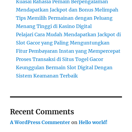
Kuasai Rahasia Pemain Berpengalaman
Mendapatkan Jackpot dan Bonus Melimpah
Tips Memilih Permainan dengan Peluang
Menang Tinggi di Kasino Digital
Pelajari Cara Mudah Mendapatkan Jackpot di
Slot Gacor yang Paling Menguntungkan
Fitur Pembayaran Instan yang Mempercepat
Proses Transaksi di Situs Togel Gacor
Keunggulan Bermain Slot Digital Dengan
Sistem Keamanan Terbaik
Recent Comments
A WordPress Commenter
on
Hello world!