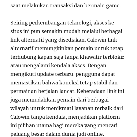
saat melakukan transaksi dan bermain game.
Seiring perkembangan teknologi, akses ke
situs ini pun semakin mudah melalui berbagai
link alternatif yang disediakan. Calowin link
alternatif memungkinkan pemain untuk tetap
terhubung kapan saja tanpa khawatir terblokir
atau mengalami kendala akses. Dengan
mengikuti update terbaru, pengguna dapat
memastikan bahwa koneksi tetap stabil dan
permainan berjalan lancar. Keberadaan link ini
juga memudahkan pemain dari berbagai
wilayah untuk menikmati layanan terbaik dari
Calowin tanpa kendala, menjadikan platform
ini pilihan utama bagi mereka yang mencari
peluang besar dalam dunia judi online.