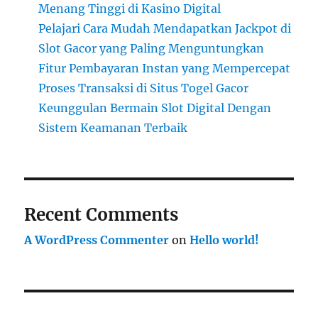
Menang Tinggi di Kasino Digital
Pelajari Cara Mudah Mendapatkan Jackpot di
Slot Gacor yang Paling Menguntungkan
Fitur Pembayaran Instan yang Mempercepat
Proses Transaksi di Situs Togel Gacor
Keunggulan Bermain Slot Digital Dengan
Sistem Keamanan Terbaik
Recent Comments
A WordPress Commenter
on
Hello world!