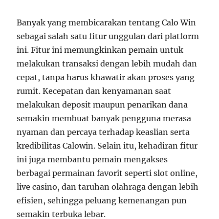
Banyak yang membicarakan tentang Calo Win
sebagai salah satu fitur unggulan dari platform
ini. Fitur ini memungkinkan pemain untuk
melakukan transaksi dengan lebih mudah dan
cepat, tanpa harus khawatir akan proses yang
rumit. Kecepatan dan kenyamanan saat
melakukan deposit maupun penarikan dana
semakin membuat banyak pengguna merasa
nyaman dan percaya terhadap keaslian serta
kredibilitas Calowin. Selain itu, kehadiran fitur
ini juga membantu pemain mengakses
berbagai permainan favorit seperti slot online,
live casino, dan taruhan olahraga dengan lebih
efisien, sehingga peluang kemenangan pun
semakin terbuka lebar.