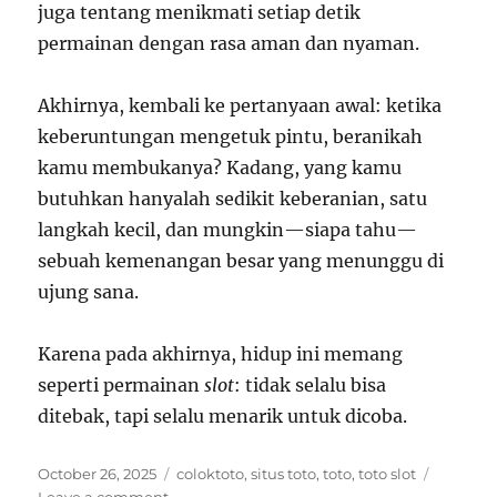
juga tentang menikmati setiap detik
permainan dengan rasa aman dan nyaman.
Akhirnya, kembali ke pertanyaan awal: ketika
keberuntungan mengetuk pintu, beranikah
kamu membukanya? Kadang, yang kamu
butuhkan hanyalah sedikit keberanian, satu
langkah kecil, dan mungkin—siapa tahu—
sebuah kemenangan besar yang menunggu di
ujung sana.
Karena pada akhirnya, hidup ini memang
seperti permainan
slot
: tidak selalu bisa
ditebak, tapi selalu menarik untuk dicoba.
Posted
Tags
October 26, 2025
coloktoto
,
situs toto
,
toto
,
toto slot
on
on