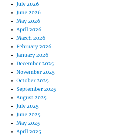
July 2026
June 2026
May 2026
April 2026
March 2026
February 2026
January 2026
December 2025
November 2025
October 2025
September 2025
August 2025
July 2025
June 2025
May 2025
April 2025