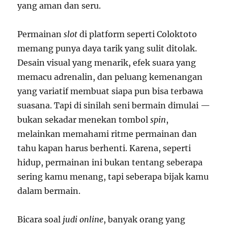
yang aman dan seru.
Permainan
slot
di platform seperti Coloktoto
memang punya daya tarik yang sulit ditolak.
Desain visual yang menarik, efek suara yang
memacu adrenalin, dan peluang kemenangan
yang variatif membuat siapa pun bisa terbawa
suasana. Tapi di sinilah seni bermain dimulai —
bukan sekadar menekan tombol
spin
,
melainkan memahami ritme permainan dan
tahu kapan harus berhenti. Karena, seperti
hidup, permainan ini bukan tentang seberapa
sering kamu menang, tapi seberapa bijak kamu
dalam bermain.
Bicara soal
judi online
, banyak orang yang