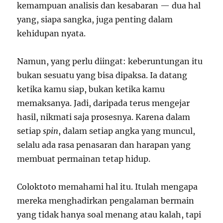
kemampuan analisis dan kesabaran — dua hal
yang, siapa sangka, juga penting dalam
kehidupan nyata.
Namun, yang perlu diingat: keberuntungan itu
bukan sesuatu yang bisa dipaksa. Ia datang
ketika kamu siap, bukan ketika kamu
memaksanya. Jadi, daripada terus mengejar
hasil, nikmati saja prosesnya. Karena dalam
setiap
spin
, dalam setiap angka yang muncul,
selalu ada rasa penasaran dan harapan yang
membuat permainan tetap hidup.
Coloktoto memahami hal itu. Itulah mengapa
mereka menghadirkan pengalaman bermain
yang tidak hanya soal menang atau kalah, tapi