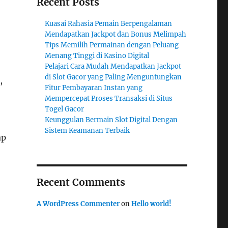
Recent Posts
Kuasai Rahasia Pemain Berpengalaman
Mendapatkan Jackpot dan Bonus Melimpah
Tips Memilih Permainan dengan Peluang
Menang Tinggi di Kasino Digital
Pelajari Cara Mudah Mendapatkan Jackpot
di Slot Gacor yang Paling Menguntungkan
,
Fitur Pembayaran Instan yang
Mempercepat Proses Transaksi di Situs
Togel Gacor
Keunggulan Bermain Slot Digital Dengan
Sistem Keamanan Terbaik
ap
Recent Comments
A WordPress Commenter
on
Hello world!