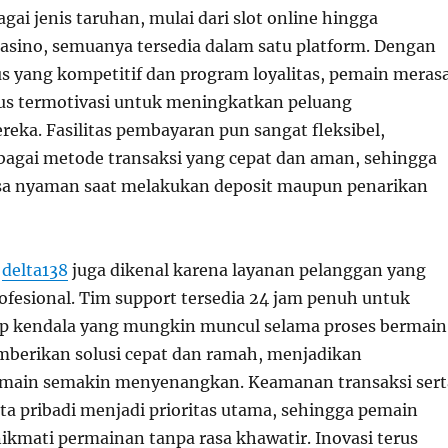
ai jenis taruhan, mulai dari slot online hingga
casino, semuanya tersedia dalam satu platform. Dengan
 yang kompetitif dan program loyalitas, pemain meras
rus termotivasi untuk meningkatkan peluang
ka. Fasilitas pembayaran pun sangat fleksibel,
gai metode transaksi yang cepat dan aman, sehingga
a nyaman saat melakukan deposit maupun penarikan
,
delta138
juga dikenal karena layanan pelanggan yang
rofesional. Tim support tersedia 24 jam penuh untuk
p kendala yang mungkin muncul selama proses bermain
berikan solusi cepat dan ramah, menjadikan
main semakin menyenangkan. Keamanan transaksi sert
ta pribadi menjadi prioritas utama, sehingga pemain
ikmati permainan tanpa rasa khawatir. Inovasi terus