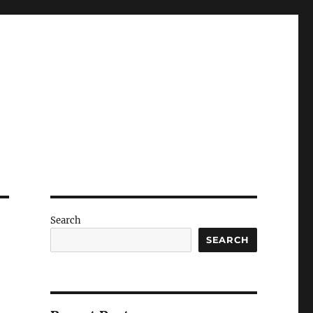
Search
SEARCH