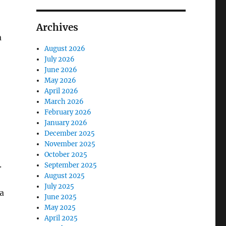
Archives
a
August 2026
July 2026
June 2026
May 2026
April 2026
March 2026
February 2026
January 2026
December 2025
November 2025
October 2025
.
September 2025
August 2025
July 2025
a
June 2025
May 2025
April 2025