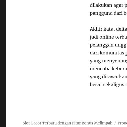
dilakukan agar 
pengguna dari be
Akhir kata, delt
judi online terb
pelanggan ungg
dari komunitas 
yang menyenangk
mencoba keberun
yang ditawarka
besar sekaligus
Slot Gacor Terbaru dengan Fitur Bonus Melimpah
Prou