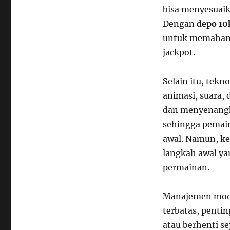
bisa menyesuaik
Dengan
depo 10
untuk memahami
jackpot.
Selain itu, tekn
animasi, suara,
dan menyenangk
sehingga pemain
awal. Namun, ke
langkah awal ya
permainan.
Manajemen modal
terbatas, penti
atau berhenti s