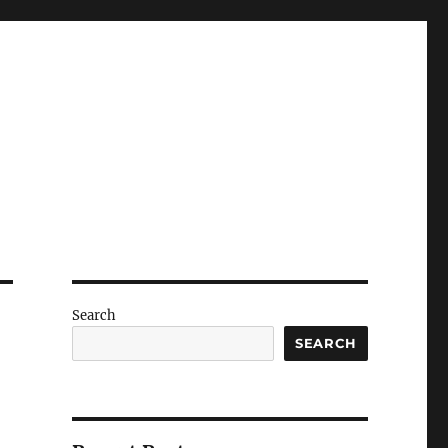
Search
SEARCH