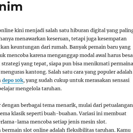
inim
nline kini menjadi salah satu hiburan digital yang palin
 hanya menawarkan keseruan, tetapi juga kesempatan
kan keuntungan dari rumah. Banyak pemain baru yang
tuk mencoba karena menganggap modal awal harus besa
 strategi yang tepat, siapa pun bisa menikmati permain
s menguras kantong. Salah satu cara yang populer adalah
n
depo 10k
, yang sudah cukup untuk merasakan sensasi
elajar mengelola taruhan.
ir dengan berbagai tema menarik, mulai dari petualangan
tema klasik seperti buah-buahan. Variasi ini membuat
rlama-lama mencoba setiap jenis mesin slot.
bermain slot online adalah fleksibilitas taruhan. Kamu