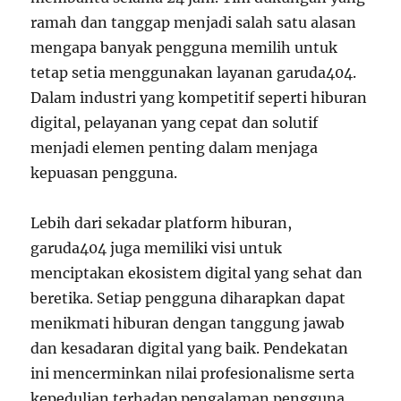
ramah dan tanggap menjadi salah satu alasan
mengapa banyak pengguna memilih untuk
tetap setia menggunakan layanan garuda404.
Dalam industri yang kompetitif seperti hiburan
digital, pelayanan yang cepat dan solutif
menjadi elemen penting dalam menjaga
kepuasan pengguna.
Lebih dari sekadar platform hiburan,
garuda404 juga memiliki visi untuk
menciptakan ekosistem digital yang sehat dan
beretika. Setiap pengguna diharapkan dapat
menikmati hiburan dengan tanggung jawab
dan kesadaran digital yang baik. Pendekatan
ini mencerminkan nilai profesionalisme serta
kepedulian terhadap pengalaman pengguna