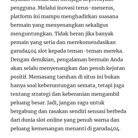
pengguna. Melalui inovasi terus-menerus,
platform ini mampu menghadirkan suasana
bermain yang menyenangkan sekaligus
menguntungkan. Tidak heran jika banyak
pemain yang setia dan merekomendasikan
garuda404 slot kepada teman-teman mereka.
Dengan demikian, pengalaman bermain Anda
akan selalu menyenangkan dan penuh kejutan
positif. Memasang taruhan di situs ini bukan
hanya soal keberuntungan semata, tetapi juga
tentang strategi dan keberanian mengambil
peluang besar. Jadi, jangan ragu untuk
bergabung dan rasakan sendiri sensasi berbeda
dari dunia slot online yang penuh warna dan
peluang kemenangan menanti di garuda404.