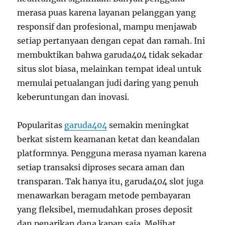
merasa puas karena layanan pelanggan yang
responsif dan profesional, mampu menjawab
setiap pertanyaan dengan cepat dan ramah. Ini
membuktikan bahwa garuda404 tidak sekadar
situs slot biasa, melainkan tempat ideal untuk
memulai petualangan judi daring yang penuh
keberuntungan dan inovasi.
Popularitas
garuda404
semakin meningkat
berkat sistem keamanan ketat dan keandalan
platformnya. Pengguna merasa nyaman karena
setiap transaksi diproses secara aman dan
transparan. Tak hanya itu, garuda404 slot juga
menawarkan beragam metode pembayaran
yang fleksibel, memudahkan proses deposit
dan penarikan dana kapan saja. Melihat