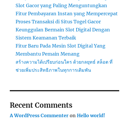
Slot Gacor yang Paling Menguntungkan
Fitur Pembayaran Instan yang Mempercepat
Proses Transaksi di Situs Togel Gacor
Keunggulan Bermain Slot Digital Dengan
Sistem Keamanan Terbaik
Fitur Baru Pada Mesin Slot Digital Yang
Membantu Pemain Menang
สร้างความได้เปรียบก่อนใคร ด้วยกลยุทธ์ สล็อต ที่
ช่วยเพิ่มประสิทธิภาพในทุกการเดิมพัน
Recent Comments
A WordPress Commenter
on
Hello world!