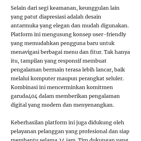
Selain dari segi keamanan, keunggulan lain
yang patut diapresiasi adalah desain
antarmuka yang elegan dan mudah digunakan.
Platform ini mengusung konsep user-friendly
yang memudahkan pengguna baru untuk
menavigasi berbagai menu dan fitur. Tak hanya
itu, tampilan yang responsif membuat
pengalaman bermain terasa lebih lancar, baik
melalui komputer maupun perangkat seluler.
Kombinasi ini mencerminkan komitmen
garuda404 dalam memberikan pengalaman
digital yang modern dan menyenangkan.
Keberhasilan platform ini juga didukung oleh
pelayanan pelanggan yang profesional dan siap
membantu selama 24 jam. Tim dukungan yang