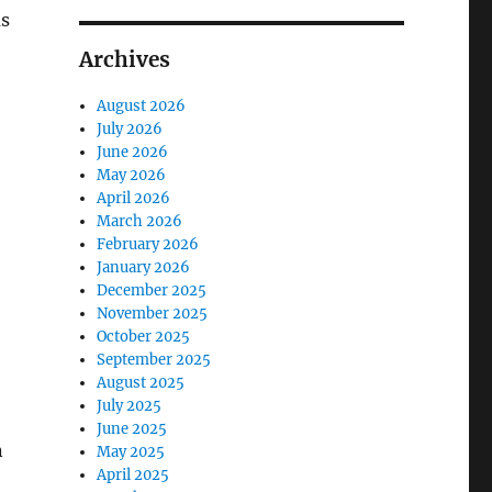
us
Archives
August 2026
July 2026
June 2026
May 2026
April 2026
March 2026
February 2026
January 2026
December 2025
November 2025
October 2025
September 2025
August 2025
July 2025
June 2025
n
May 2025
April 2025