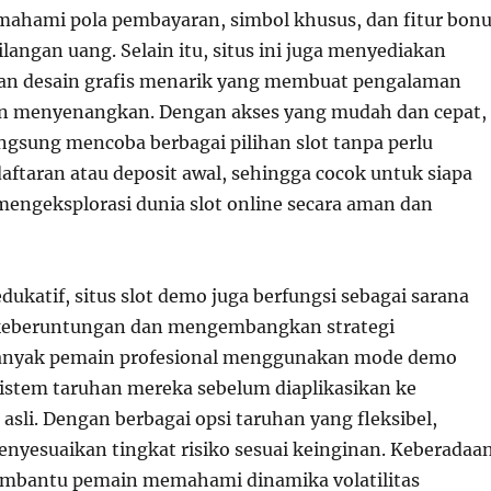
ahami pola pembayaran, simbol khusus, dan fitur bon
ilangan uang. Selain itu, situs ini juga menyediakan
dan desain grafis menarik yang membuat pengalaman
n menyenangkan. Dengan akses yang mudah dan cepat,
ngsung mencoba berbagai pilihan slot tanpa perlu
ftaran atau deposit awal, sehingga cocok untuk siapa
 mengeksplorasi dunia slot online secara aman dan
dukatif, situs slot demo juga berfungsi sebagai sarana
keberuntungan dan mengembangkan strategi
nyak pemain profesional menggunakan mode demo
istem taruhan mereka sebelum diaplikasikan ke
sli. Dengan berbagai opsi taruhan yang fleksibel,
nyesuaikan tingkat risiko sesuai keinginan. Keberadaa
membantu pemain memahami dinamika volatilitas